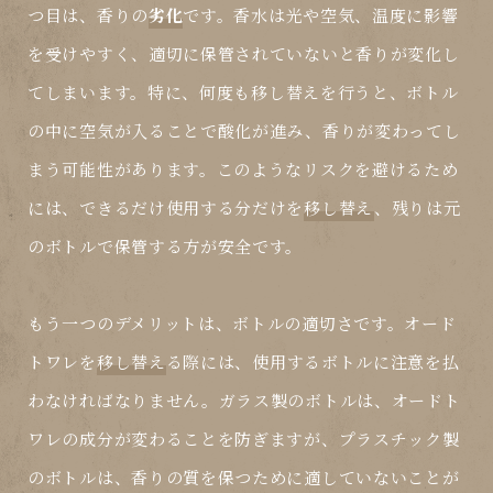
つ目は、香りの
劣化
です。香水は光や空気、温度に影響
を受けやすく、適切に保管されていないと香りが変化し
てしまいます。特に、何度も
移し替え
を行うと、ボトル
の中に空気が入ることで酸化が進み、香りが変わってし
まう可能性があります。このようなリスクを避けるため
には、できるだけ使用する分だけを
移し替え
、残りは元
のボトルで保管する方が安全です。
もう一つのデメリットは、ボトルの
適切さ
です。オード
トワレを
移し替え
る際には、使用するボトルに注意を払
わなければなりません。ガラス製のボトルは、オードト
ワレの成分が変わることを防ぎますが、プラスチック製
のボトルは、香りの質を保つために適していないことが