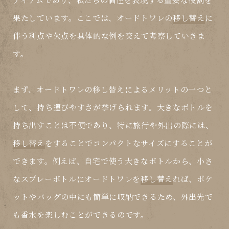
果たしています。ここでは、オードトワレの
移し替え
に
伴う利点や欠点を具体的な例を交えて考察していきま
す。
まず、オードトワレの
移し替え
によるメリットの一つと
して、
持ち運びやすさ
が挙げられます。大きなボトルを
持ち出すことは不便であり、特に旅行や外出の際には、
移し替え
をすることでコンパクトなサイズにすることが
できます。例えば、自宅で使う大きなボトルから、小さ
なスプレーボトルにオードトワレを
移し替え
れば、ポケ
ットやバッグの中にも簡単に収納できるため、外出先で
も香水を楽しむことができるのです。