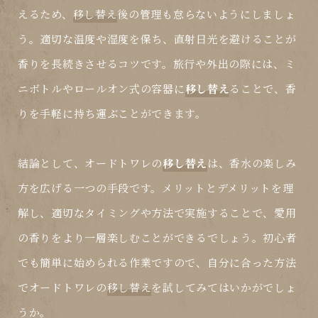
えるため、
移し替え
後の管理も怠らないようにしましょ
う。適切な温度や湿度を保ち、直射日光を避けることが
香りを長続きさせるコツです。旅行や外出の際には、ミ
ニボトルやロールオン式の容器に
移し替え
ることで、香
りを手軽に持ち運ぶことができます。
結論として、オードトワレの
移し替え
は、香水の楽しみ
方を広げる一つの手段です。メリットとデメリットを理
解し、適切なタイミングや方法で実施することで、愛用
の香りをより一層楽しむことができるでしょう。初心者
でも簡単に始められる作業ですので、自分に合った方法
でオードトワレの
移し替え
を試してみてはいかがでしょ
うか。