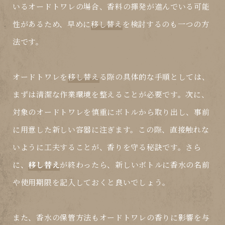
いるオードトワレの場合、香料の揮発が進んでいる可能
性があるため、早めに
移し替え
を検討するのも一つの方
法です。
オードトワレを
移し替え
る際の具体的な手順としては、
まずは清潔な作業環境を整えることが必要です。次に、
対象のオードトワレを慎重にボトルから取り出し、事前
に用意した新しい容器に注ぎます。この際、直接触れな
いように工夫することが、香りを守る秘訣です。さら
に、
移し替え
が終わったら、新しいボトルに香水の名前
や使用期限を記入しておくと良いでしょう。
また、香水の保管方法もオードトワレの香りに影響を与