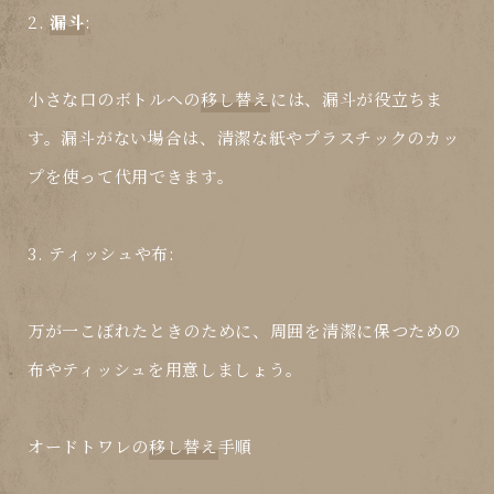
2.
漏斗
:
小さな口のボトルへの
移し替え
には、漏斗が役立ちま
す。漏斗がない場合は、清潔な紙やプラスチックのカッ
プを使って代用できます。
3.
ティッシュや布
:
万が一こぼれたときのために、周囲を清潔に保つための
布やティッシュを用意しましょう。
オードトワレの
移し替え
手順