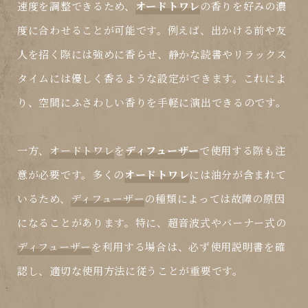
速度を調整できるため、
オードトワレ
の香りを好みの濃
度に合わせることが可能です。例えば、出かける前や友
人を招く際には強めに香らせ、静かな読書やリラックス
タイムには優しく香るような設定ができます。これによ
り、空間にふさわしい香りを手軽に演出できるのです。
一方、
オードトワレ
を
ディフューザー
で使用する際も注
意が必要です。多くの
オードトワレ
には油分が含まれて
いるため、
ディフューザー
の種類によっては故障の原因
になることがあります。特に、超音波式やバーナー式の
ディフューザー
を利用する場合は、必ず使用説明書を確
認し、適切な使用方法に従うことが重要です。