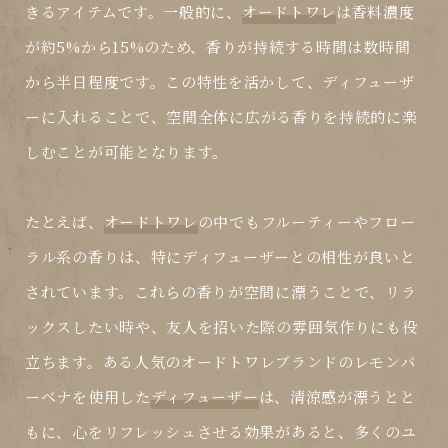
きるアイテムです。一般的に、
オードトワレ
は香料濃度
が約5%から15%のため、香りが持続する時間は数時間
から半日程度です。この特性を活かして、
ディフューザ
ー
に入れることで、空間全体に広がる香りを持続的に楽
しむことが可能となります。
たとえば、
オードトワレ
の中でもフルーティーやフロー
ラル系の香りは、特に
ディフューザー
との相性が良いと
されています。これらの香りが空間に漂うことで、リラ
ックスしたい時や、友人を招いた際の雰囲気作りにも役
立ちます。ある人気の
オードトワレ
ブランドのレモンバ
ーベナを使用した
ディフューザー
は、清涼感が漂うとと
もに、心をリフレッシュさせる効果があると、多くのユ