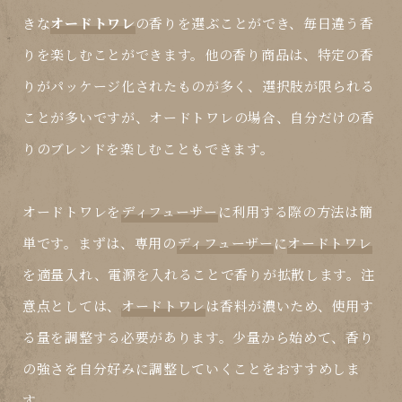
きな
オードトワレ
の香りを選ぶことができ、毎日違う香
りを楽しむことができます。他の香り商品は、特定の香
りがパッケージ化されたものが多く、選択肢が限られる
ことが多いですが、
オードトワレ
の場合、自分だけの香
りのブレンドを楽しむこともできます。
オードトワレ
を
ディフューザー
に利用する際の方法は簡
単です。まずは、専用の
ディフューザー
に
オードトワレ
を適量入れ、電源を入れることで香りが拡散します。注
意点としては、
オードトワレ
は香料が濃いため、使用す
る量を調整する必要があります。少量から始めて、香り
の強さを自分好みに調整していくことをおすすめしま
す。