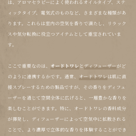
は、アロマセラピーによく使われるオイルタイプ、ステ
ィックタイプ、電気式のものなど、さまざまな種類があ
ります。これらは室内の空気を香りで満たし、リラック
スや気分転換に役立つアイテムとして重宝されていま
す。
ここで重要なのは、
オードトワレ
と
ディフューザー
がど
のように連携するかです。通常、
オードトワレ
は肌に直
接スプレーするための製品ですが、その香りをディフュ
ーザーを通じて空間全体に広げると、一層豊かな香りを
楽しむことができます。特に、オードトワレの香料成分
が揮発し、ディフューザーによって空気中に拡散される
ことで、より濃厚で立体的な香りを体験することができ