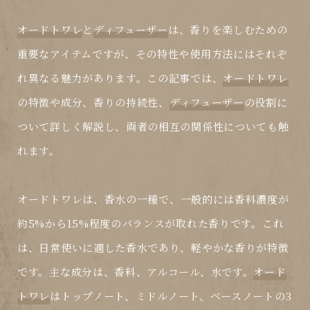
オードトワレ
と
ディフューザー
は、香りを楽しむための
重要なアイテムですが、その特性や使用方法にはそれぞ
れ異なる魅力があります。この記事では、
オードトワレ
の特徴や成分、香りの持続性、
ディフューザー
の役割に
ついて詳しく解説し、両者の相互の関係性についても触
れます。
オードトワレ
は、香水の一種で、一般的には香料濃度が
約5%から15%程度のバランスが取れた香りです。これ
は、日常使いに適した香水であり、軽やかな香りが特徴
です。主な成分は、香料、アルコール、水です。
オード
トワレ
はトップノート、ミドルノート、ベースノートの3