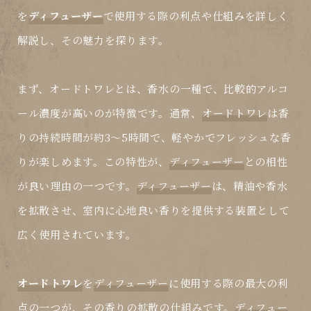
を
ディフューザー
で使用する際の利点や仕組みを詳しく
解説し、その魅力を探ります。
まず、
オードトワレ
とは、香水の一種で、比較的アルコ
ール濃度が高いのが特徴です。通常、
オードトワレ
は香
りの持続時間が約3〜5時間で、軽やかでフレッシュな香
りが楽しめます。この特性が、
ディフューザー
との相性
が良い理由の一つです。
ディフューザー
は、精油や香水
を拡散させ、室内に心地良い香りを提供する装置として
広く使用されています。
オードトワレ
を
ディフューザー
に使用する際の最大の利
点の一つが、その
香りの拡散の仕組み
です。
ディフュー