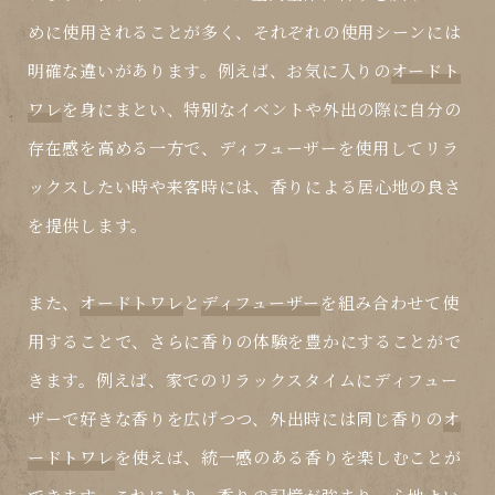
めに使用されることが多く、それぞれの使用シーンには
明確な違いがあります。例えば、お気に入りの
オードト
ワレ
を身にまとい、特別なイベントや外出の際に自分の
存在感を高める一方で、
ディフューザー
を使用してリラ
ックスしたい時や来客時には、香りによる居心地の良さ
を提供します。
また、
オードトワレ
と
ディフューザー
を組み合わせて使
用することで、さらに香りの体験を豊かにすることがで
きます。例えば、家でのリラックスタイムに
ディフュー
ザー
で好きな香りを広げつつ、外出時には同じ香りの
オ
ードトワレ
を使えば、統一感のある香りを楽しむことが