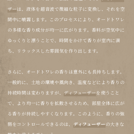
ザー
は、液体を超音波で微細な粒子に変換し、それを空
間中に噴霧します。このプロセスにより、
オードトワレ
の多様な香り成分が均一に広がります。香料が空気中に
ゆっくりと漂うことで、時間をかけて香りが室内に満
ち、リラックスした雰囲気を作り出します。
さらに、
オードトワレ
の香りは意外にも長持ちします。
一般的に、土地の環境や風向き、温度などにより香りの
持続時間は変わりますが、
ディフューザー
を使うこと
で、より均一に香りを拡散させるため、部屋全体に広が
る香りが持続しやすくなります。このように、香りの強
弱をコントロールできるのは、
ディフューザー
の大きな