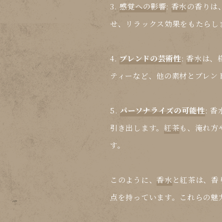
3.
感覚への影響
:
香水
の香りは
せ、リラックス効果をもたらし
4.
ブレンドの芸術性
:
香水
は、
ティーなど、他の素材とブレン
5.
パーソナライズの可能性
:
香
引き出します。
紅茶
も、淹れ方
す。
このように、
香水
と
紅茶
は、香
点を持っています。これらの魅