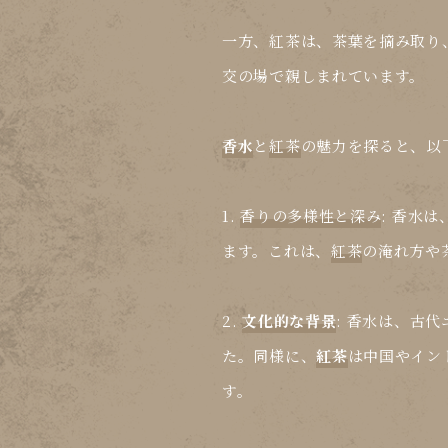
一方、
紅茶
は、茶葉を摘み取り
交の場で親しまれています。
香水
と
紅茶
の魅力を探ると、以
1.
香りの多様性と深み
:
香水
は
ます。これは、
紅茶
の淹れ方や
2.
文化的な背景
:
香水
は、古代
た。同様に、
紅茶
は中国やイン
す。