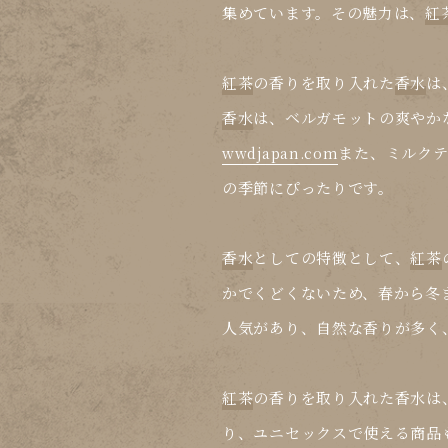
集めています。その魅力は、
紅
紅茶
の香りを取り入れた
香水
は
香水
は、ベルガモットの爽やか
また、ミルクテ
wwdjapan.com
の季節にぴったりです。
香水
としての特徴として、
紅茶
かでくどくないため、春から冬
人気があり、自然な香りが多く
紅茶
の香りを取り入れた
香水
は
り、ユニセックスで使える商品