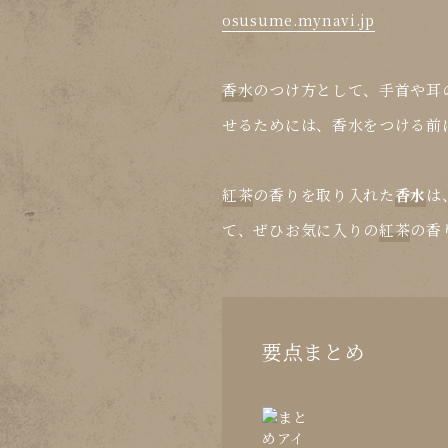
osusume.mynavi.jp
香水
のつけ方として、手首や耳
せるためには、香水をつける前
紅茶
の香りを取り入れた
香水
は
て、ぜひお気に入りの
紅茶
の香
要点まとめ