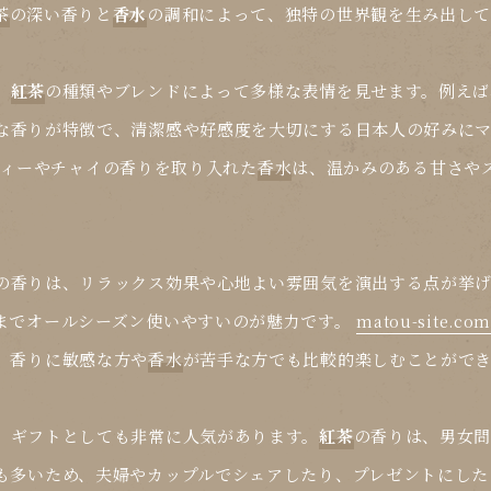
茶
の深い香りと
香水
の調和によって、独特の世界観を生み出して
、
紅茶
の種類やブレンドによって多様な表情を見せます。例えば
な香りが特徴で、清潔感や好感度を大切にする日本人の好みにマ
ィーやチャイの香りを取り入れた
香水
は、温かみのある甘さや
の香りは、リラックス効果や心地よい雰囲気を演出する点が挙
までオールシーズン使いやすいのが魅力です。
matou-site.co
、香りに敏感な方や
香水
が苦手な方でも比較的楽しむことがで
、ギフトとしても非常に人気があります。
紅茶
の香りは、男女
も多いため、夫婦やカップルでシェアしたり、プレゼントにした