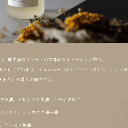
は、
地中海のリゾートの夕暮れ
をイメージした香り。
清々しさに始まり、ジュニパー（エンピツビャクシン）とカル
きを与える香りの構成です。
果実油、オレンジ果皮油、レモン果皮油
クシン油、ショウズク種子油
、ユーカリ葉油