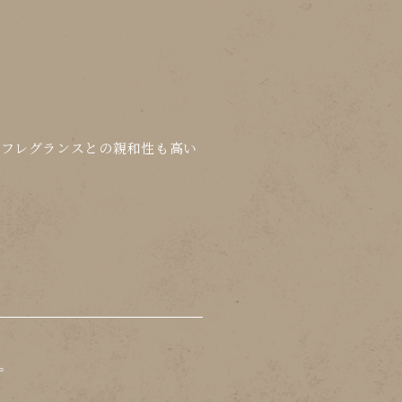
ムフレグランスとの親和性も高い
。
。