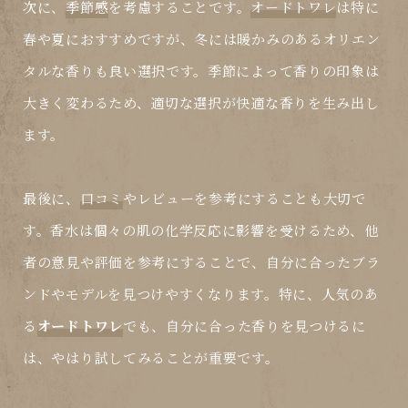
次に、
季節感
を考慮することです。
オードトワレ
は特に
春や夏におすすめですが、冬には暖かみのあるオリエン
タルな香りも良い選択です。季節によって香りの印象は
大きく変わるため、適切な選択が快適な香りを生み出し
ます。
最後に、
口コミ
や
レビュー
を参考にすることも大切で
す。香水は個々の肌の化学反応に影響を受けるため、他
者の意見や評価を参考にすることで、自分に合った
ブラ
ンド
やモデルを見つけやすくなります。特に、人気のあ
る
オードトワレ
でも、自分に合った香りを見つけるに
は、やはり試してみることが重要です。