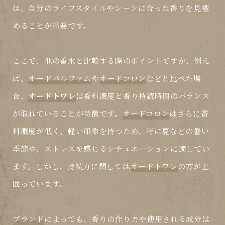
は、自分のライフスタイルやシーンに合った香りを見極
めることが重要です。
ここで、他の香水と比較する際のポイントですが、例え
ば、
オードパルファム
や
オードコロン
などと比べた場
合、
オードトワレ
は香料濃度と香り持続時間のバランス
が取れていることが特徴です。
オードコロン
はさらに香
料濃度が低く、軽い印象を持つため、特に夏などの暑い
季節や、ストレスを感じるシチュエーションに適してい
ます。しかし、持続力に関しては
オードトワレ
の方が上
回っています。
ブランド
によっても、香りの作り方や使用される成分は