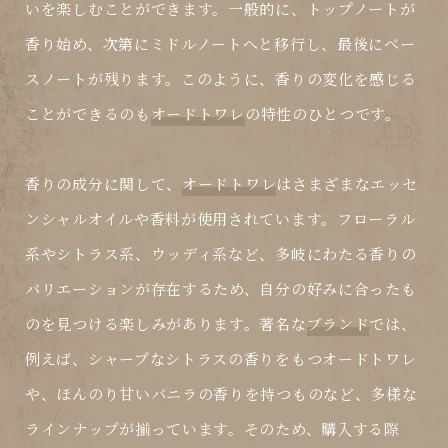
いを楽しむことができます。一般的に、トップノートが
香り始め、次第にミドルノートへと移行し、最後にベー
スノートが残ります。このように、香りの変化を感じる
ことができるのも
オードトワレ
の特性のひとつです。
香りの成分に関して、
オードトワレ
はさまざまなエッセ
ンシャルオイルや香料が使用されています。フローラル
系やシトラス系、ウッディ系など、多岐にわたる香りの
バリエーションが存在するため、自分の好みに合ったも
のを見つける楽しみがあります。著名な
ブランド
では、
例えば、シャープなシトラスの香りをもつ
オードトワレ
や、ほんのり甘いバニラの香りを持つものなど、多様な
ラインナップが揃っています。そのため、購入する際