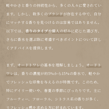
軽やかさと香りの持続性から、多くの人々に愛されてい
ます。しかし、数多くの
ブランド
が存在する中で、自分
にマッチする香りを見つけるのは容易ではありません。
以下では、
香りのタイプ
や
個人の好み
に応じた選び方、
さらに
香水
を選ぶ際に考慮すべきポイントについて詳し
くアドバイスを提供します。
まず、
オードトワレ
の基本を理解しましょう。
オードト
ワレ
は、香りの濃度が約5%から15%の香水で、軽やか
でフレッシュな印象を与えるのが特徴です。このため、
特にデイリー使いや、春夏の季節にぴったりです。主に
フルーティー、フローラル、シトラス系の香りが多く、
リフレッシュ感を求める方に好まれています。