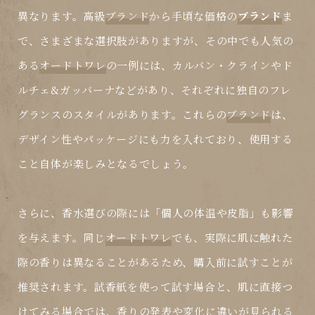
異なります。高級
ブランド
から手頃な価格の
ブランド
ま
で、さまざまな選択肢がありますが、その中でも人気の
ある
オードトワレ
の一例には、カルバン・クラインやド
ルチェ&ガッバーナなどがあり、それぞれに独自のフレ
グランスのスタイルがあります。これらの
ブランド
は、
デザイン性やパッケージにも力を入れており、使用する
こと自体が楽しみとなるでしょう。
さらに、香水選びの際には「個人の体温や皮脂」も影響
を与えます。同じ
オードトワレ
でも、実際に肌に触れた
際の香りは異なることがあるため、購入前に試すことが
推奨されます。試香紙を使って試す場合と、肌に直接つ
けてみる場合では、香りの発表や変化に違いが見られる