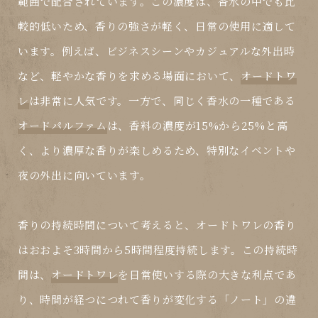
範囲で配合されています。この濃度は、香水の中でも比
較的低いため、香りの強さが軽く、日常の使用に適して
います。例えば、ビジネスシーンやカジュアルな外出時
など、軽やかな香りを求める場面において、
オードトワ
レ
は非常に人気です。一方で、同じく香水の一種である
オードパルファム
は、香料の濃度が15%から25%と高
く、より濃厚な香りが楽しめるため、特別なイベントや
夜の外出に向いています。
香りの持続時間について考えると、
オードトワレ
の香り
はおおよそ3時間から5時間程度持続します。この持続時
間は、
オードトワレ
を日常使いする際の大きな利点であ
り、時間が経つにつれて香りが変化する「ノート」の違