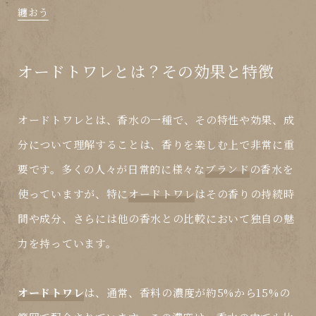
纏おう
オードトワレとは？その効果と特徴
オードトワレ
とは、香水の一種で、その特性や効果、成
分について理解することは、香りを楽しむ上で非常に重
要です。多くの人々が日常的に様々な
ブランド
の香水を
使っていますが、特に
オードトワレ
はその香りの持続時
間や成分、さらには他の香水との比較において独自の魅
力を持っています。
オードトワレ
は、通常、香料の濃度が約5%から15%の