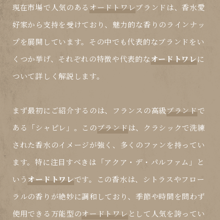
現在市場で人気のある
オードトワレ
ブランドは、香水愛
好家から支持を受けており、魅力的な香りのラインナッ
プを展開しています。その中でも代表的な
ブランド
をい
くつか挙げ、それぞれの特徴や代表的な
オードトワレ
に
ついて詳しく解説します。
まず最初にご紹介するのは、フランスの高級
ブランド
で
ある「シャピレ」。この
ブランド
は、クラシックで洗練
された香水のイメージが強く、多くのファンを持ってい
ます。特に注目すべきは「アクア・デ・パルファム」と
いう
オードトワレ
です。この香水は、シトラスやフロー
ラルの香りが絶妙に調和しており、季節や時間を問わず
使用できる万能型の
オードトワレ
として人気を誇ってい