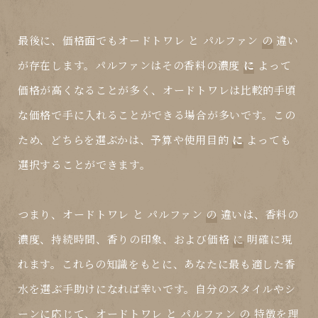
最後に、価格面でもオードトワレ
と
パルファン
の
違い
が存在します。パルファンはその香料の濃度
に
よって
価格が高くなることが多く、オードトワレは比較的手頃
な価格で手に入れることができる場合が多いです。この
ため、どちらを選ぶかは、予算や使用目的
に
よっても
選択することができます。
つまり、オードトワレ
と
パルファン
の
違いは、香料の
濃度、持続時間、香りの印象、および価格
に
明確に現
れます。これらの知識をもとに、あなたに最も適した香
水を選ぶ手助けになれば幸いです。自分のスタイルやシ
ーンに応じて、オードトワレ
と
パルファン
の
特徴を理