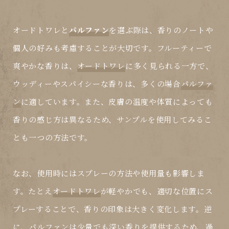
オードトワレ
と
パルファン
を選ぶ際は、香りのノートや
個人の好みも考慮することが大切です。フルーティーで
爽やかな香りは、
オードトワレ
に多く見られる一方で、
ウッディーやスパイシーな香りは、多くの場合
パルファ
ン
に適しています。また、皮膚の温度や体質によっても
香りの感じ方は異なるため、サンプルを使用してみるこ
とも一つの方法です。
なお、使用時にはスプレーの方法や使用量も影響しま
す。たとえ
オードトワレ
が軽やかでも、適切な位置にス
プレーすることで、香りの印象は大きく変化します。逆
に、
パルファン
は少量でも深い香りを提供するため、過