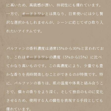
に高いため、高級感が漂い、持続性にも優れています。
一方で、
オードトワレ
とは異なり、日常使いには少し贅
沢な選択かもしれませんが、シーンに応じてぜひ取り入
れたいアイテムです。
パルファン
の香料濃度は通常15%から30%と言われてお
り、これは
オードトワレ
の濃度（5%から15%）に比べ
てかなり高いものです。この高濃度により、少量でも豊
かな香りを長時間楽しむことができるのが特徴です。特
に、
パルファン
の香りは、肌の温度や体臭と絡み合うこ
とで、個々の香りをより深く、そして独自のものに変化
させるため、使用する人の個性を表現する手段としても
優れています。