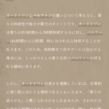
オードトワレ
と
パルファン
の違いについて考えると、香
りの持続性や強さが最大のポイントです。
オードトワレ
は香りが約3時間から5時間持続するのに対し、
パルファ
ン
は6時間から12時間、時にはそれ以上持続することが
あります。このため、長時間オフ会やデートに出かける
場合には、しっかりとした香りを持つ
パルファン
が好ま
れる傾向にあります。
しかし、
オードトワレ
の良さを理解していれば、日常的
に使う際にはとても便利であるともいえます。「香りが
消えがち」と感じられるかもしれませんが、さわやかさ
を求める場面にはまさに打ってつけです。特に、皆が集