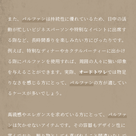
また、
パルファン
は持続性に優れているため、日中の活
動が忙しいビジネスパーソンや特別なイベントに出席す
る際など、長時間香りを楽しみたい方にぴったりです。
例えば、特別なディナーやカクテルパーティーに出かけ
る際に
パルファン
を使用すれば、周囲の人々に強い印象
を与えることができます。実際、
オードトワレ
では物足
りなさを感じる方にとって、
パルファン
の方が適してい
るケースが多いでしょう。
高級感やエレガンスを求めている方にとって、
パルファ
ン
は欠かせないアイテムです。その容器もデザイン性に
富んでおり、贈り物としても喜ばれること間違いなしで