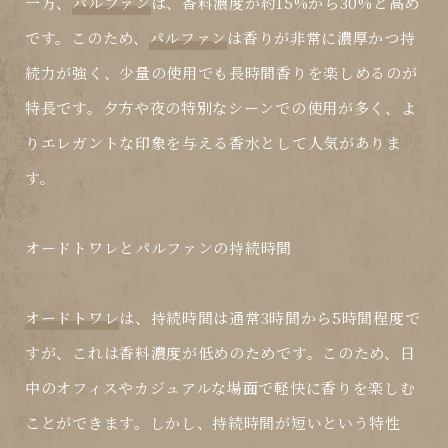
一方、
パルファン
は、香料濃度が約15%から30%と高め
です。このため、
パルファン
は香りが非常に濃厚かつ持
続力が強く、少量の使用でも長時間香りを楽しめるのが
特長です。夕方や夜の特別なシーンでの使用が多く、よ
りエレガントな印象を与える香水として人気がありま
す。
オードトワレ
と
パルファン
の持続時間
オードトワレ
は、持続時間は通常3時間から5時間程度で
すが、これは香料濃度が低めのためです。このため、日
中のオフィスやカジュアルな場面で軽快に香りを楽しむ
ことができます。しかし、持続時間が短いという特性