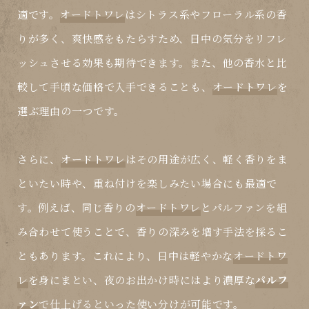
適です。
オードトワレ
はシトラス系やフローラル系の香
りが多く、爽快感をもたらすため、日中の気分をリフレ
ッシュさせる効果も期待できます。また、他の香水と比
較して手頃な価格で入手できることも、
オードトワレ
を
選ぶ理由の一つです。
さらに、
オードトワレ
はその用途が広く、軽く香りをま
といたい時や、重ね付けを楽しみたい場合にも最適で
す。例えば、同じ香りの
オードトワレ
と
パルファン
を組
み合わせて使うことで、香りの深みを増す手法を採るこ
ともあります。これにより、日中は軽やかな
オードトワ
レ
を身にまとい、夜のお出かけ時にはより濃厚な
パルフ
ァン
で仕上げるといった使い分けが可能です。