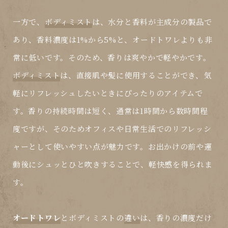
一方で、
ボディミスト
は、水分と香料が主成分の製品で
あり、香料濃度は1%から5%と、
オードトワレ
よりも非
常に低いです。そのため、香りは爽やかで軽やかです。
ボディミスト
は、直接肌や髪に使用することができ、気
軽にリフレッシュしたいときにぴったりのアイテムで
す。香りの持続時間は短く、通常は1時間から数時間程
度ですが、そのためオフィスや日常生活でのリフレッシ
ャーとして使いやすい点が魅力です。お出かけの前や運
動後にシュッとひと吹きすることで、軽快感を得られま
す。
オードトワレ
と
ボディミスト
の
違い
は、香りの濃度だけ