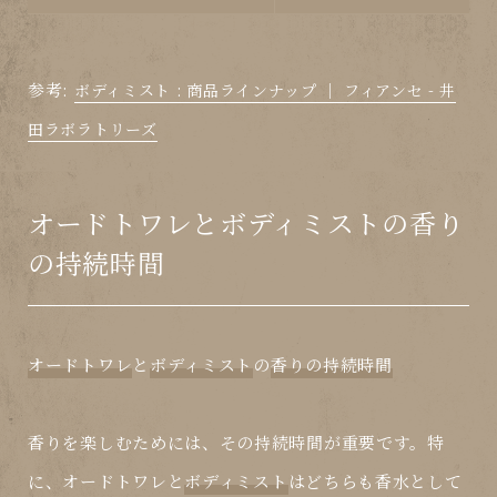
参考:
ボディミスト : 商品ラインナップ ｜ フィアンセ - 井
田ラボラトリーズ
オードトワレとボディミストの香り
の持続時間
オードトワレ
と
ボディミスト
の
香りの持続時間
香りを楽しむためには、その持続時間が重要です。特
に、
オードトワレ
と
ボディミスト
はどちらも香水として