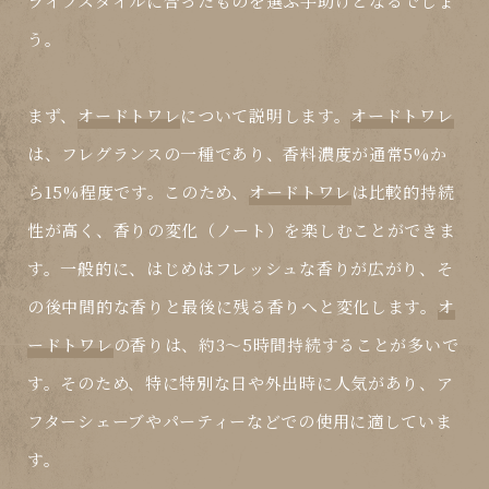
ライフスタイルに合ったものを選ぶ手助けとなるでしょ
う。
まず、
オードトワレ
について説明します。
オードトワレ
は、フレグランスの一種であり、香料濃度が通常5%か
ら15%程度です。このため、
オードトワレ
は比較的持続
性が高く、香りの変化（ノート）を楽しむことができま
す。一般的に、はじめはフレッシュな香りが広がり、そ
の後中間的な香りと最後に残る香りへと変化します。
オ
ードトワレ
の香りは、約3～5時間持続することが多いで
す。そのため、特に特別な日や外出時に人気があり、ア
フターシェーブやパーティーなどでの使用に適していま
す。