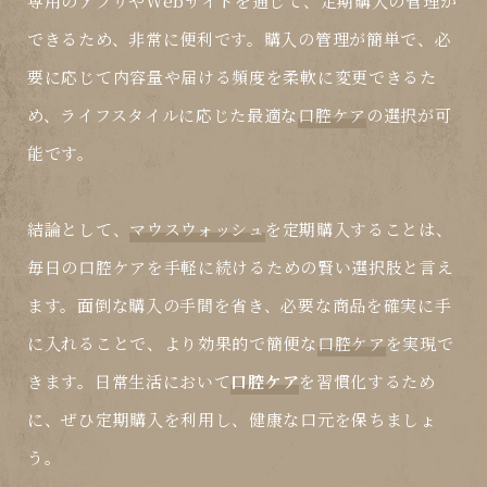
専用のアプリやWebサイトを通じて、定期購入の管理が
できるため、非常に便利です。購入の管理が簡単で、必
要に応じて内容量や届ける頻度を柔軟に変更できるた
め、ライフスタイルに応じた最適な
口腔ケア
の選択が可
能です。
結論として、
マウスウォッシュ
を定期購入することは、
毎日の
口腔ケア
を手軽に続けるための賢い選択肢と言え
ます。面倒な購入の手間を省き、必要な商品を確実に手
に入れることで、より効果的で簡便な
口腔ケア
を実現で
きます。日常生活において
口腔ケア
を習慣化するため
に、ぜひ定期購入を利用し、健康な口元を保ちましょ
う。