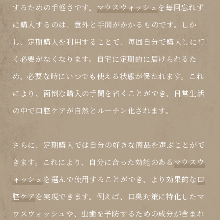
するための手軽さです。
マウスウォッシュ
を毎回忘れず
に購入するのは、意外と手間がかかるものです。しか
し、定期購入を利用することで、毎回自分で購入しに行
く必要がなくなります。自宅に定期的に届けられるた
め、必要な時にいつでも使える状態が保たれます。これ
により、面倒な購入の手間を省くことができ、日常生活
の中で
口腔ケア
が自然とルーチン化されます。
さらに、定期購入では自分の好きな商品を選ぶことがで
きます。これにより、自分に合った効能のある
マウスウ
ォッシュ
を選んで使用することができ、より効果的な
口
腔ケア
を実現できます。例えば、口臭対策に特化した
マ
ウスウォッシュ
や、虫歯を予防するための成分が含まれ