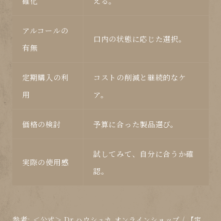
確化
える。
アルコールの
口内の状態に応じた選択。
有無
定期購入の利
コストの削減と継続的なケ
用
ア。
価格の検討
予算に合った製品選び。
試してみて、自分に合うか確
実際の使用感
認。
参考:
＜公式＞ Dr.ハウシュカ オンラインショップ / 【定