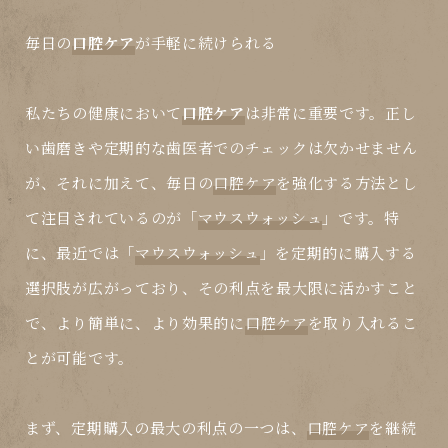
毎日の
口腔ケア
が手軽に続けられる
私たちの健康において
口腔ケア
は非常に重要です。正し
い歯磨きや定期的な歯医者でのチェックは欠かせません
が、それに加えて、毎日の
口腔ケア
を強化する方法とし
て注目されているのが「
マウスウォッシュ
」です。特
に、最近では「
マウスウォッシュ
」を定期的に購入する
選択肢が広がっており、その利点を最大限に活かすこと
で、より簡単に、より効果的に
口腔ケア
を取り入れるこ
とが可能です。
まず、定期購入の最大の利点の一つは、
口腔ケア
を継続