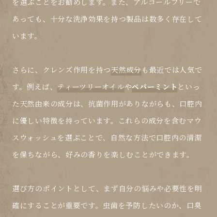
を選ぶことをお勧めします。また、アルコールフリーで
あっても、十分な洗浄効果を持つ製品は数多く存在して
います。
さらに、クレンズ作用を持つ
天然成分
も最近では人気で
す。例えば、
ティーツリーオイル
や
ペパーミント
といっ
た天然由来の成分は、抗菌作用がありながらも、口腔内
に優しい特徴を持っています。これらの成分を含むマウ
スウォッシュを選ぶことで、自然な方法で口腔内の清潔
を保ちながら、好みの香りを楽しむことができます。
選び方のポイントとして、まず自分の悩みや必要性を明
確にすることが重要です。虫歯を予防したいのか、口臭