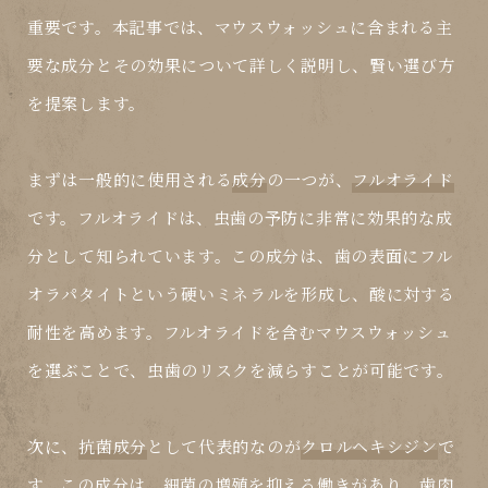
重要です。本記事では、マウスウォッシュに含まれる主
要な成分とその効果について詳しく説明し、賢い選び方
を提案します。
まずは一般的に使用される
成分
の一つが、
フルオライド
です。フルオライドは、虫歯の予防に非常に効果的な成
分として知られています。この成分は、歯の表面にフル
オラパタイトという硬いミネラルを形成し、酸に対する
耐性を高めます。フルオライドを含むマウスウォッシュ
を選ぶことで、虫歯のリスクを減らすことが可能です。
次に、
抗菌成分
として代表的なのが
クロルヘキシジン
で
す。この成分は、細菌の増殖を抑える働きがあり、歯肉