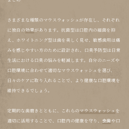
さまざまな種類の
マウスウォッシュ
が存在し、それぞれ
に独自の
効果
があります。抗菌型は口腔内の細菌を抑
え、ホワイトニング型は歯を美しく見せ、敏感歯用は痛
みを感じやすい方のために設計され、口臭予防型は日常
生活における口臭の悩みを軽減します。自分のニーズや
口腔環境に合わせて適切なマウスウォッシュを選び、
日々のケアに取り入れることで、より健康な口腔環境を
維持できるでしょう。
定期的な歯磨きとともに、これらの
マウスウォッシュ
を
適切に活用することで、口腔内の健康を守り、
虫歯
や口