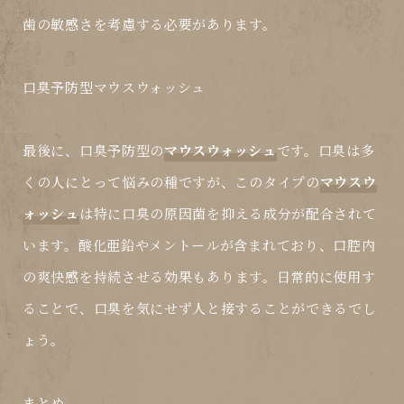
歯の敏感さを考慮する必要があります。
口臭予防型マウスウォッシュ
最後に、口臭予防型の
マウスウォッシュ
です。口臭は多
くの人にとって悩みの種ですが、このタイプの
マウスウ
ォッシュ
は特に口臭の原因菌を抑える成分が配合されて
います。酸化亜鉛やメントールが含まれており、口腔内
の爽快感を持続させる
効果
もあります。日常的に使用す
ることで、口臭を気にせず人と接することができるでし
ょう。
まとめ