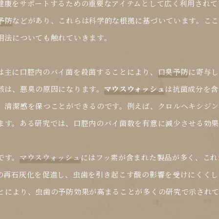
健康をサポートするための重要なアイテムとして広く利用されて
予防
などがあり、これらは科学的な根拠に基づいています。こ
用法についても触れていきます。
は主に口腔内のバイ菌を殺菌することにより、
口臭予防
に寄与し
骸は、悪臭の原因になります。
マウスウォッシュ
は抗菌成分を含
、清潔感を保つことができるのです。例えば、クロルヘキシジン
ます。ある研究では、口腔内のバイ菌数を有意に減少させる効果
です。
マウスウォッシュ
にはフッ素が含まれた製品が多く、これ
の再石灰化を促進し、虫歯を引き起こす酸の影響を受けにくくし
とにより、虫歯の予防効果が高まることが多くの研究で示され