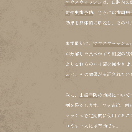
マウスウォッシュ
は、口腔内の
防
や
虫歯予防
、さらには
歯周病
効果を具体的に解説し、その利
まず最初に、
マウスウォッシュ
が分解した食べかすや細胞の残
よりこれらのバイ菌を減少させ
ュ
は、その効果が実証されてい
次に、
虫歯予防
の効果について
割を果たします。フッ素は、歯
ォッシュ
を定期的に使用するこ
りやすい人には有効です。