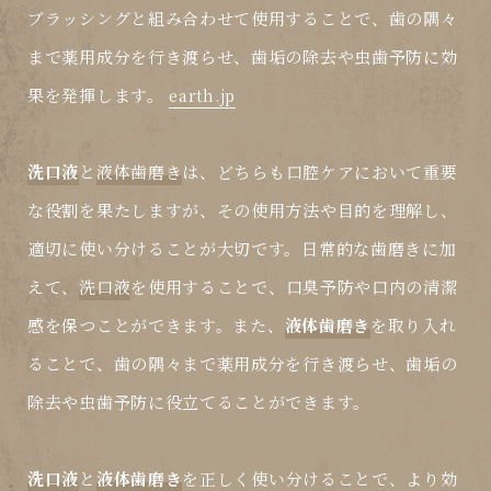
ブラッシングと組み合わせて使用することで、歯の隅々
まで薬用成分を行き渡らせ、歯垢の除去や虫歯予防に効
果を発揮します。
earth.jp
洗口液
と
液体歯磨き
は、どちらも口腔ケアにおいて重要
な役割を果たしますが、その使用方法や目的を理解し、
適切に使い分けることが大切です。日常的な歯磨きに加
えて、
洗口液
を使用することで、口臭予防や口内の清潔
感を保つことができます。また、
液体歯磨き
を取り入れ
ることで、歯の隅々まで薬用成分を行き渡らせ、歯垢の
除去や虫歯予防に役立てることができます。
洗口液
と
液体歯磨き
を正しく使い分けることで、より効