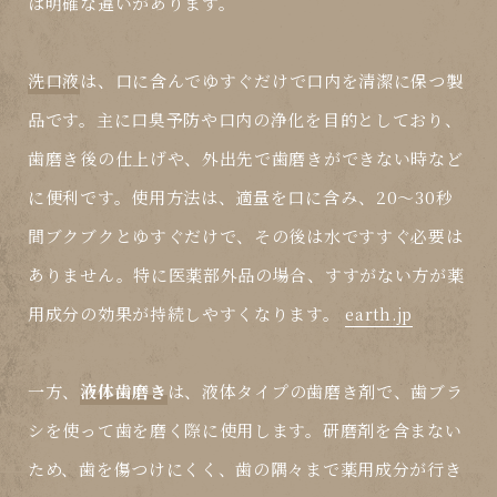
は明確な違いがあります。
洗口液
は、口に含んでゆすぐだけで口内を清潔に保つ製
品です。主に口臭予防や口内の浄化を目的としており、
歯磨き後の仕上げや、外出先で歯磨きができない時など
に便利です。使用方法は、適量を口に含み、20～30秒
間ブクブクとゆすぐだけで、その後は水ですすぐ必要は
ありません。特に医薬部外品の場合、すすがない方が薬
用成分の効果が持続しやすくなります。
earth.jp
一方、
液体歯磨き
は、液体タイプの歯磨き剤で、歯ブラ
シを使って歯を磨く際に使用します。研磨剤を含まない
ため、歯を傷つけにくく、歯の隅々まで薬用成分が行き