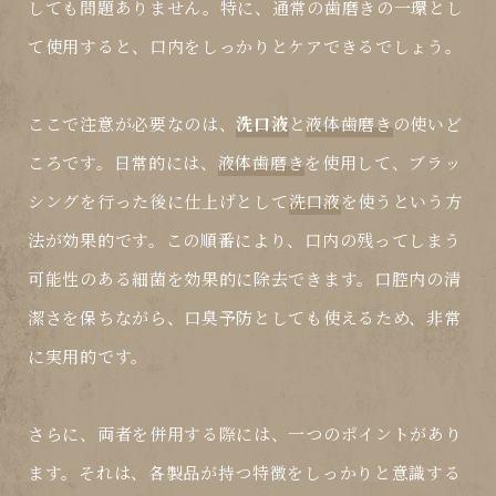
しても問題ありません。特に、通常の歯磨きの一環とし
て使用すると、口内をしっかりとケアできるでしょう。
ここで注意が必要なのは、
洗口液
と
液体歯磨き
の使いど
ころです。日常的には、
液体歯磨き
を使用して、ブラッ
シングを行った後に仕上げとして
洗口液
を使うという方
法が効果的です。この順番により、口内の残ってしまう
可能性のある細菌を効果的に除去できます。口腔内の清
潔さを保ちながら、口臭予防としても使えるため、非常
に実用的です。
さらに、両者を併用する際には、一つのポイントがあり
ます。それは、各製品が持つ特徴をしっかりと意識する