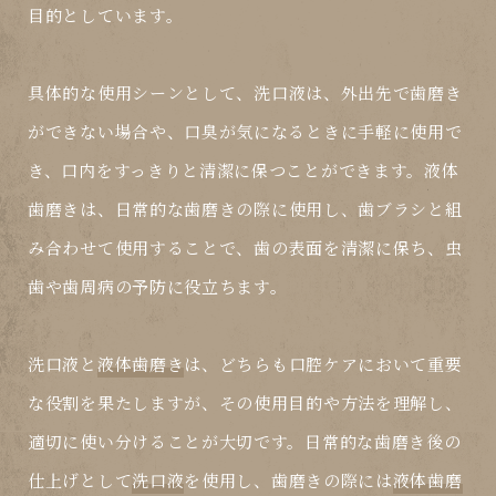
目的としています。
具体的な使用シーンとして、
洗口液
は、外出先で歯磨き
ができない場合や、口臭が気になるときに手軽に使用で
き、口内をすっきりと清潔に保つことができます。
液体
歯磨き
は、日常的な歯磨きの際に使用し、歯ブラシと組
み合わせて使用することで、歯の表面を清潔に保ち、虫
歯や歯周病の予防に役立ちます。
洗口液
と
液体歯磨き
は、どちらも口腔ケアにおいて重要
な役割を果たしますが、その使用目的や方法を理解し、
適切に使い分けることが大切です。日常的な歯磨き後の
仕上げとして
洗口液
を使用し、歯磨きの際には
液体歯磨