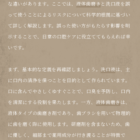
な違いがあります。ここでは、
液体歯磨き
と
洗口液
を誤
って使うことによるリスクについて科学的根拠に基づい
て詳しく解説します。誤った使い方がもたらす影響を明
示することで、日常の口腔ケアに役立ててもらえれば幸
いです。
まず、基本的な定義を再確認しましょう。
洗口液
は、主
に口内の清浄を保つことを目的として作られています。
口に含んでやさしくゆすぐことで、口臭を予防し、口内
を清潔にする役割を果たします。一方、
液体歯磨き
は、
液体タイプの歯磨き剤であり、歯ブラシを用いて物理的
に歯を磨く際に使用します。研磨剤を含まないため、歯
に優しく、細部まで薬用成分が行き渡ることが特徴で