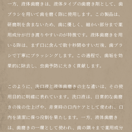
一方、
液体歯磨き
は、液体タイプの歯磨き剤として、歯
ブラシを用いて歯を磨く際に使用します。この製品は、
研磨剤を含まないため、歯に優しく、細かい部分まで薬
用成分が行き渡りやすいのが特徴です。液体歯磨きを用
いる際は、まず口に含んで数十秒間ゆすいだ後、歯ブラ
シで丁寧にブラッシングします。この過程で、歯垢を効
果的に除去し、虫歯予防に大きく貢献します。
このように、
洗口液
と
液体歯磨き
の主な違いは、その使
用目的に明確に表れています。洗口液は、日常的な歯磨
きの後の仕上げや、非常時の口内ケアとして使われ、口
内を清潔に保つ役割を果たします。一方、液体歯磨き
は、歯磨きの一環として使われ、歯の隅々まで薬用成分