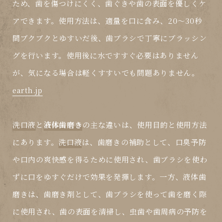
ため、歯を傷つけにくく、歯ぐきや歯の表面を優しくケ
アできます。使用方法は、適量を口に含み、20～30秒
間ブクブクとゆすいだ後、歯ブラシで丁寧にブラッシン
グを行います。使用後に水ですすぐ必要はありません
が、気になる場合は軽くすすいでも問題ありません。
earth.jp
洗口液
と
液体歯磨き
の主な違いは、使用目的と使用方法
にあります。
洗口液
は、歯磨きの補助として、口臭予防
や口内の爽快感を得るために使用され、歯ブラシを使わ
ずに口をゆすぐだけで効果を発揮します。一方、
液体歯
磨き
は、歯磨き剤として、歯ブラシを使って歯を磨く際
に使用され、歯の表面を清掃し、虫歯や歯周病の予防を