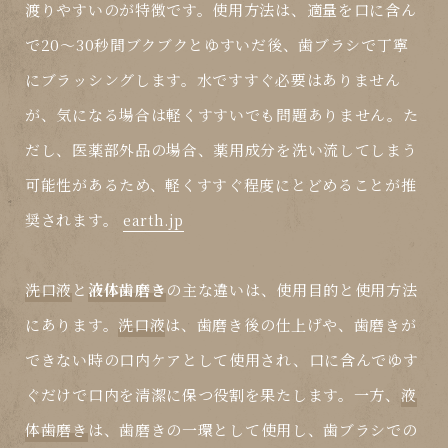
渡りやすいのが特徴です。使用方法は、適量を口に含ん
で20～30秒間ブクブクとゆすいだ後、歯ブラシで丁寧
にブラッシングします。水ですすぐ必要はありません
が、気になる場合は軽くすすいでも問題ありません。た
だし、医薬部外品の場合、薬用成分を洗い流してしまう
可能性があるため、軽くすすぐ程度にとどめることが推
奨されます。
earth.jp
洗口液
と
液体歯磨き
の主な違いは、使用目的と使用方法
にあります。
洗口液
は、歯磨き後の仕上げや、歯磨きが
できない時の口内ケアとして使用され、口に含んでゆす
ぐだけで口内を清潔に保つ役割を果たします。一方、
液
体歯磨き
は、歯磨きの一環として使用し、歯ブラシでの