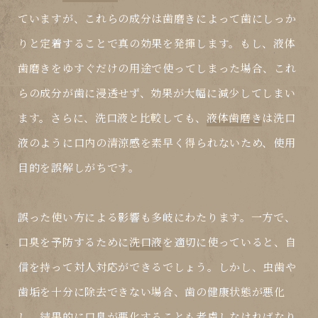
ていますが、これらの成分は歯磨きによって歯にしっか
りと定着することで真の効果を発揮します。もし、
液体
歯磨き
をゆすぐだけの用途で使ってしまった場合、これ
らの成分が歯に浸透せず、効果が大幅に減少してしまい
ます。さらに、
洗口液
と比較しても、
液体歯磨き
は洗口
液のように口内の清涼感を素早く得られないため、使用
目的を誤解しがちです。
誤った使い方による影響も多岐にわたります。一方で、
口臭を予防するために
洗口液
を適切に使っていると、自
信を持って対人対応ができるでしょう。しかし、虫歯や
歯垢を十分に除去できない場合、歯の健康状態が悪化
し、結果的に口臭が悪化することも考慮しなければなり