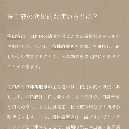
洗口液の効果的な使い方とは？
洗口液
は、口腔内の清潔を保つための重要なオーラルケ
ア製品です。しかし、
液体歯磨き
との違いを理解し、正
しい使い方をすることで、その効果を最大限に引き出す
ことができます。
洗口液
と
液体歯磨き
の主な違いは、使用目的と方法にあ
ります。
洗口液
は、口に含んでゆすぐだけで、口臭予防
や口内の浄化、さらには殺菌・抗炎症作用などの効果が
期待できます。一方、
液体歯磨き
は、歯ブラシでのブラ
ッシングと併用することで、歯垢の除去や虫歯・歯周病