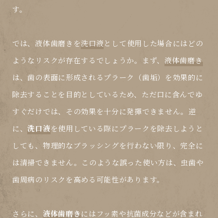
す。
では、
液体歯磨き
を
洗口液
として使用した場合にはどの
ようなリスクが存在するでしょうか。まず、
液体歯磨き
は、歯の表面に形成されるプラーク（歯垢）を効果的に
除去することを目的としているため、ただ口に含んでゆ
すぐだけでは、その効果を十分に発揮できません。逆
に、
洗口液
を使用している際にプラークを除去しようと
しても、物理的なブラッシングを行わない限り、完全に
は清掃できません。このような誤った使い方は、虫歯や
歯周病のリスクを高める可能性があります。
さらに、
液体歯磨き
にはフッ素や抗菌成分などが含まれ