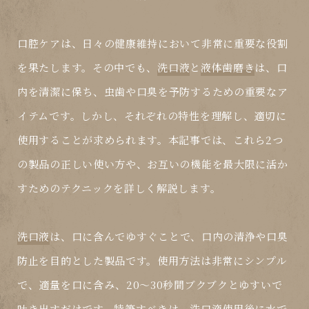
口腔ケアは、日々の健康維持において非常に重要な役割
を果たします。その中でも、
洗口液
と
液体歯磨き
は、口
内を清潔に保ち、虫歯や口臭を予防するための重要なア
イテムです。しかし、それぞれの特性を理解し、適切に
使用することが求められます。本記事では、これら2つ
の製品の正しい使い方や、お互いの機能を最大限に活か
すためのテクニックを詳しく解説します。
洗口液
は、口に含んでゆすぐことで、口内の清浄や口臭
防止を目的とした製品です。使用方法は非常にシンプル
で、適量を口に含み、20～30秒間ブクブクとゆすいで
吐き出すだけです。特筆すべきは、
洗口液
使用後に水で