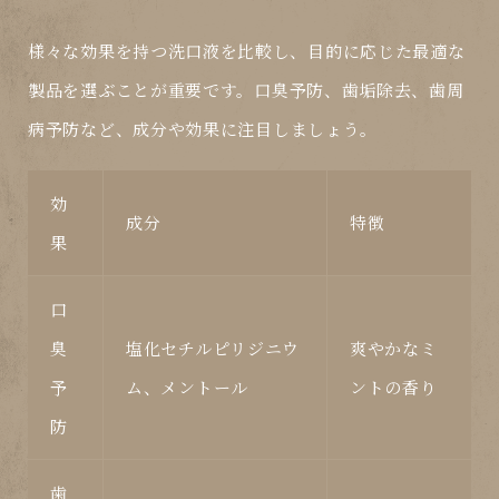
様々な効果を持つ洗口液を比較し、目的に応じた最適な
製品を選ぶことが重要です。
口臭予防
、
歯垢除去
、
歯周
病予防
など、成分や効果に注目しましょう。
効
成分
特徴
果
口
臭
塩化セチルピリジニウ
爽やかなミ
予
ム、メントール
ントの香り
防
歯