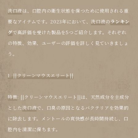
洗口液
は、口腔内の衛生状態を保つために使用される重
要なアイテムです。2023年において、
洗口液
の
ランキン
グ
で高評価を受けた製品を5つご紹介します。それぞれ
の特徴、効果、ユーザーの評価を詳しく見ていきましょ
う。
1. ||クリーンマウスエリート||
特徴
: ||クリーンマウスエリート||は、天然成分を主成分
とした
洗口液
で、口臭の原因となるバクテリアを効果的
に除去します。メントールの爽快感が長時間持続し、口
腔内を清潔に保ちます。