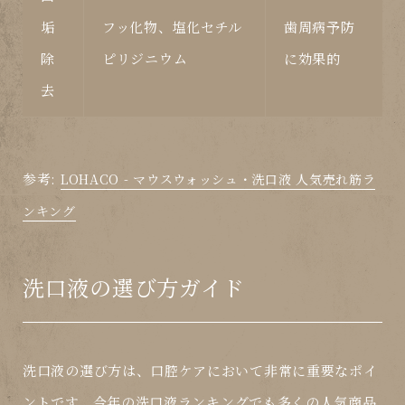
垢
フッ化物、塩化セチル
歯周病予防
除
ピリジニウム
に効果的
去
参考:
LOHACO - マウスウォッシュ・洗口液 人気売れ筋ラ
ンキング
洗口液の選び方ガイド
洗口液の選び方は、口腔ケアにおいて非常に重要なポイ
ントです。今年の
洗口液ランキング
でも多くの人気商品