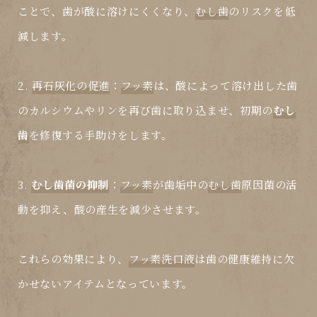
ことで、歯が酸に溶けにくくなり、
むし歯
のリスクを低
減します。
2.
再石灰化の促進
：
フッ素
は、酸によって溶け出した歯
のカルシウムやリンを再び歯に取り込ませ、初期の
むし
歯
を修復する手助けをします。
3.
むし歯菌の抑制
：
フッ素
が歯垢中の
むし歯
原因菌の活
動を抑え、酸の産生を減少させます。
これらの効果により、
フッ素洗口液
は歯の健康維持に欠
かせないアイテムとなっています。