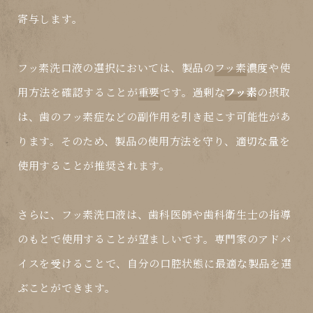
寄与します。
フッ素洗口液
の選択においては、製品の
フッ素
濃度や使
用方法を確認することが
重要
です。過剰な
フッ素
の摂取
は、歯のフッ素症などの副作用を引き起こす可能性があ
ります。そのため、製品の使用方法を守り、適切な量を
使用することが推奨されます。
さらに、
フッ素洗口液
は、歯科医師や歯科衛生士の指導
のもとで使用することが望ましいです。専門家のアドバ
イスを受けることで、自分の口腔状態に最適な製品を選
ぶことができます。