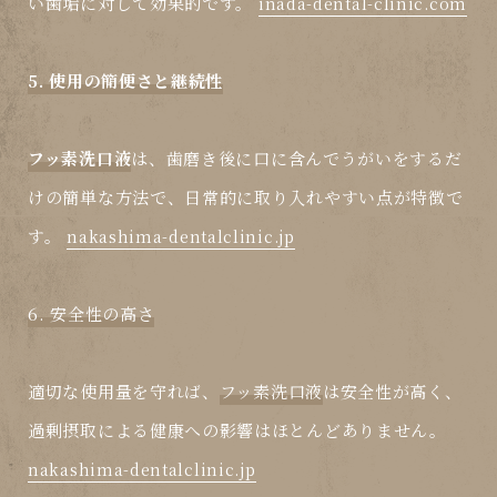
い歯垢に対して効果的です。
inada-dental-clinic.com
5. 使用の簡便さと継続性
フッ素洗口液
は、歯磨き後に口に含んでうがいをするだ
けの簡単な方法で、日常的に取り入れやすい点が特徴で
す。
nakashima-dentalclinic.jp
6. 安全性の高さ
適切な使用量を守れば、
フッ素洗口液
は安全性が高く、
過剰摂取による健康への影響はほとんどありません。
nakashima-dentalclinic.jp