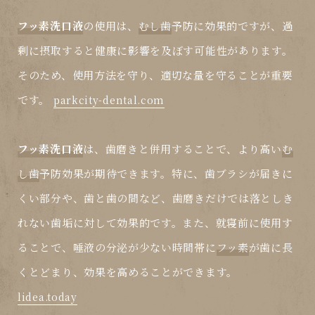
フッ素洗口液
の使用は、
むし歯
予防に効果的ですが、過
剰に摂取すると健康に影響を及ぼす可能性があります。
そのため、使用方法を守り、適切な量を守ることが重要
です。
parkcity-dental.com
フッ素洗口液
は、歯磨きと併用することで、より高い
む
し歯
予防効果が期待できます。特に、歯ブラシが届きに
くい部分や、歯と歯の間など、歯磨きだけでは落としき
れない歯垢に対して効果的です。また、就寝前に使用す
ることで、唾液の分泌が少ない時間帯に
フッ素
が歯に長
くとどまり、効果を高めることができます。
lidea.today