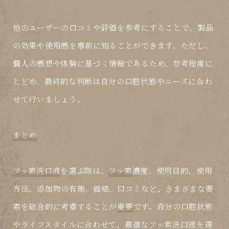
他のユーザーの口コミや評価を参考にすることで、製品
の効果や使用感を事前に知ることができます。ただし、
個人の感想や体験に基づく情報であるため、参考程度に
とどめ、最終的な判断は自分の口腔状態やニーズに合わ
せて行いましょう。
まとめ
フッ素洗口液
を選ぶ際は、
フッ素
濃度、使用目的、使用
方法、添加物の有無、価格、口コミなど、さまざまな要
素を総合的に考慮することが
重要
です。自分の口腔状態
やライフスタイルに合わせて、最適な
フッ素洗口液
を選