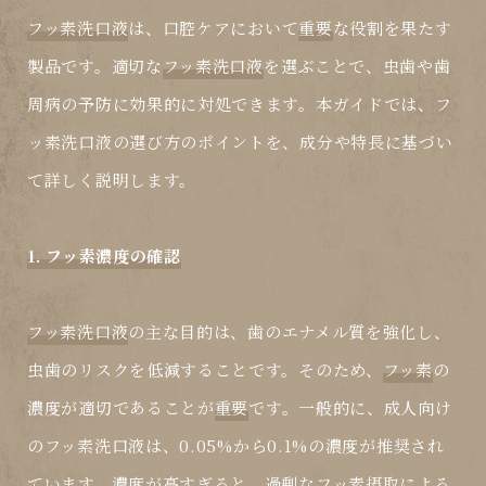
フッ素洗口液
は、口腔ケアにおいて
重要
な役割を果たす
製品です。適切な
フッ素洗口液
を選ぶことで、虫歯や歯
周病の予防に効果的に対処できます。本ガイドでは、
フ
ッ素洗口液
の選び方のポイントを、成分や特長に基づい
て詳しく説明します。
1. フッ素濃度の確認
フッ素洗口液
の主な目的は、歯のエナメル質を強化し、
虫歯のリスクを低減することです。そのため、
フッ素
の
濃度が適切であることが
重要
です。一般的に、成人向け
の
フッ素洗口液
は、0.05%から0.1%の濃度が推奨され
ています。濃度が高すぎると、過剰な
フッ素
摂取による