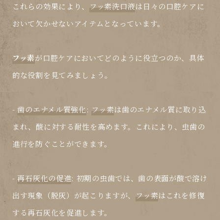
これらの効果により、
フッ素洗口液
は日々の口腔ケアに
おいて欠かせないアイテムとなっています。
フッ素
が口腔ケアにおいてどのように役立つのか、具体
的な役割を見てみましょう。
-
歯のエナメル質強化
:
フッ素
は歯のエナメル質に取り込
まれ、酸に対する耐性を高めます。これにより、虫歯の
進行を防ぐことができます。
-
再石灰化の促進
: 初期の虫歯では、歯の表面が酸で溶け
出す現象（脱灰）が起こりますが、
フッ素
はこれを修復
する再石灰化を促進します。