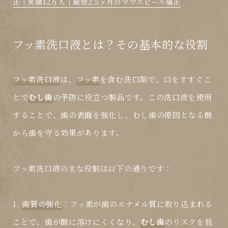
正｜実績12万人｜最短2.5ヶ月のマウスピース矯正
フッ素洗口液とは？その基本的な役割
フッ素洗口液
は、
フッ素
を含む洗口剤で、口をすすぐこ
とで
むし歯
の予防に役立つ製品です。この洗口液を使用
することで、歯の表面を強化し、
むし歯
の原因となる酸
から歯を守る効果があります。
フッ素洗口液
の主な役割は以下の通りです：
1.
歯質の強化
：
フッ素
が歯のエナメル質に取り込まれる
ことで、歯が酸に溶けにくくなり、
むし歯
のリスクを低