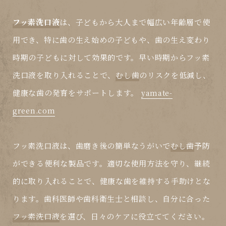
フッ素洗口液
は、子どもから大人まで幅広い年齢層で使
用でき、特に歯の生え始めの子どもや、歯の生え変わり
時期の子どもに対して効果的です。早い時期から
フッ素
洗口液
を取り入れることで、
むし歯
のリスクを低減し、
健康な歯の発育をサポートします。
yamate-
green.com
フッ素洗口液
は、歯磨き後の簡単なうがいで
むし歯
予防
ができる便利な製品です。適切な使用方法を守り、継続
的に取り入れることで、健康な歯を維持する手助けとな
ります。歯科医師や歯科衛生士と相談し、自分に合った
フッ素洗口液
を選び、日々のケアに役立ててください。