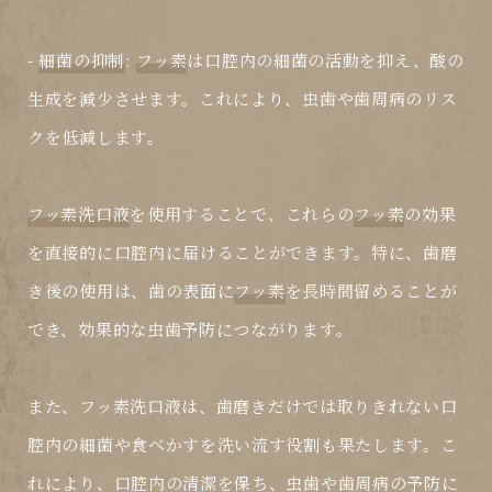
-
細菌の抑制
:
フッ素
は口腔内の細菌の活動を抑え、酸の
生成を減少させます。これにより、虫歯や歯周病のリス
クを低減します。
フッ素洗口液
を使用することで、これらの
フッ素
の効果
を直接的に口腔内に届けることができます。特に、歯磨
き後の使用は、歯の表面に
フッ素
を長時間留めることが
でき、効果的な虫歯予防につながります。
また、
フッ素洗口液
は、歯磨きだけでは取りきれない口
腔内の細菌や食べかすを洗い流す役割も果たします。こ
れにより、口腔内の清潔を保ち、虫歯や歯周病の予防に