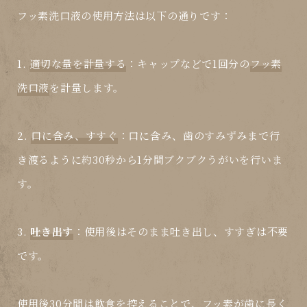
フッ素洗口液
の使用方法は以下の通りです：
1.
適切な量を計量する
：キャップなどで1回分の
フッ素
洗口液
を計量します。
2.
口に含み、すすぐ
：口に含み、歯のすみずみまで行
き渡るように約30秒から1分間ブクブクうがいを行いま
す。
3.
吐き出す
：使用後はそのまま吐き出し、すすぎは不要
です。
使用後30分間は飲食を控えることで、
フッ素
が歯に長く