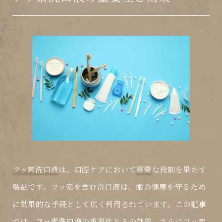
フッ素洗口液
は、口腔ケアにおいて
重要
な役割を果たす
製品です。
フッ素
を含む洗口液は、歯の健康を守るため
に効果的な手段として広く利用されています。この記事
では、
フッ素洗口液
の
重要性
とその効果、さらに
フッ素