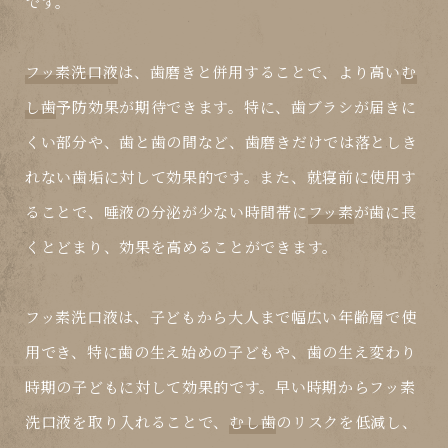
です。
フッ素洗口液
は、歯磨きと併用することで、より高い
む
し歯
予防効果が期待できます。特に、歯ブラシが届きに
くい部分や、歯と歯の間など、歯磨きだけでは落としき
れない歯垢に対して効果的です。また、就寝前に使用す
ることで、唾液の分泌が少ない時間帯に
フッ素
が歯に長
くとどまり、効果を高めることができます。
フッ素洗口液
は、子どもから大人まで幅広い年齢層で使
用でき、特に歯の生え始めの子どもや、歯の生え変わり
時期の子どもに対して効果的です。早い時期から
フッ素
洗口液
を取り入れることで、
むし歯
のリスクを低減し、