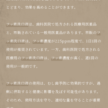
とどまり、効果を高めることができます。
フッ素洗口液
は、歯科医院で処方される医療用医薬品
と、市販されている一般用医薬品があります。市販の
フ
ッ素洗口液
は、
フッ素
濃度が225ppm程度で、1日1回の
使用が推奨されています。一方、歯科医院で処方される
医療用の
フッ素洗口液
は、
フッ素
濃度が高く、週1回の
使用が一般的です。
フッ素洗口液
の使用は、
むし歯
予防に効果的ですが、過
剰に摂取すると健康に影響を及ぼす可能性があります。
そのため、使用方法を守り、適切な量を守ることが重要