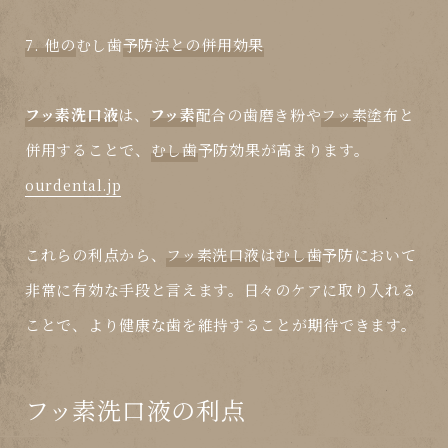
7. 他の
むし歯
予防法との併用効果
フッ素洗口液
は、
フッ素
配合の歯磨き粉や
フッ素
塗布と
併用することで、
むし歯
予防効果が高まります。
ourdental.jp
これらの利点から、
フッ素洗口液
は
むし歯
予防において
非常に有効な手段と言えます。日々のケアに取り入れる
ことで、より健康な歯を維持することが期待できます。
フッ素洗口液の利点