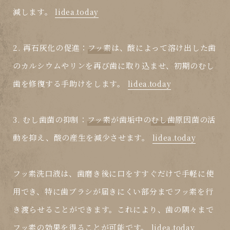
減します。
lidea.today
2.
再石灰化の促進
：
フッ素
は、酸によって溶け出した歯
のカルシウムやリンを再び歯に取り込ませ、初期の
むし
歯
を修復する手助けをします。
lidea.today
3.
むし歯菌の抑制
：
フッ素
が歯垢中の
むし歯
原因菌の活
動を抑え、酸の産生を減少させます。
lidea.today
フッ素洗口液
は、歯磨き後に口をすすぐだけで手軽に使
用でき、特に歯ブラシが届きにくい部分まで
フッ素
を行
き渡らせることができます。これにより、歯の隅々まで
フッ素
の効果を得ることが可能です。
lidea.today