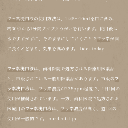
フッ素洗口液
の使用方法は、1回5～10mlを口に含み、
約30秒から1分間ブクブクうがいを行います。使用後は
水ですすがずに、そのままにしておくことで
フッ素
が歯
に長くとどまり、効果を高めます。
lidea.today
フッ素洗口液
は、歯科医院で処方される医療用医薬品
と、市販されている一般用医薬品があります。市販の
フ
ッ素洗口液
は、
フッ素
濃度が225ppm程度で、1日1回の
使用が推奨されています。一方、歯科医院で処方される
医療用の
フッ素洗口液
は、
フッ素
濃度が高く、週1回の
使用が一般的です。
ourdental.jp