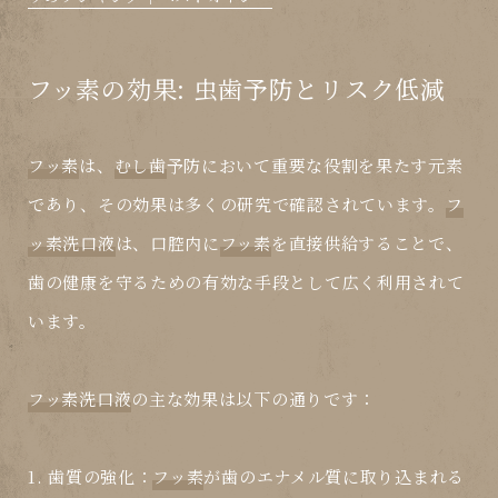
フッ素の効果: 虫歯予防とリスク低減
フッ素
は、
むし歯
予防において重要な役割を果たす元素
であり、その効果は多くの研究で確認されています。
フ
ッ素洗口液
は、口腔内に
フッ素
を直接供給することで、
歯の健康を守るための有効な手段として広く利用されて
います。
フッ素洗口液
の主な効果は以下の通りです：
1.
歯質の強化
：
フッ素
が歯のエナメル質に取り込まれる