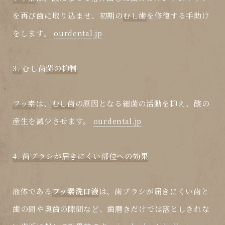
を再び歯に取り込ませ、初期の
むし歯
を修復する手助け
をします。
ourdental.jp
3.
むし歯
菌の抑制
フッ素
は、
むし歯
の原因となる細菌の活動を抑え、酸の
産生を減少させます。
ourdental.jp
4. 歯ブラシが届きにくい部位への効果
液体である
フッ素洗口液
は、歯ブラシが届きにくい歯と
歯の間や奥歯の隙間など、歯磨きだけでは落としきれな