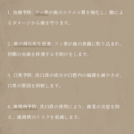
1.
虫歯予防
:
フッ素
が歯のエナメル質を強化し、酸によ
るダメージから歯を守ります。
2.
歯の再石灰化促進
:
フッ素
が歯の表面に取り込まれ、
初期の虫歯を修復する手助けをします。
3.
口臭予防
: 洗口液の成分が口腔内の細菌を減少させ、
口臭の原因を抑制します。
4.
歯周病予防
: 洗口液の使用により、歯茎の炎症を抑
え、歯周病のリスクを低減します。