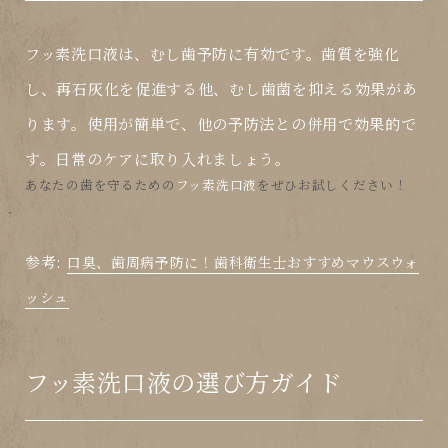
フッ素洗口液
は、
むし歯
予防に有効です。歯質を強化
し、再石灰化を促進する他、
むし歯
菌を抑える効果があ
ります。使用が簡単で、他の予防法との併用で効果的で
す。日常のケアに取り入れましょう。
あなたの歯を守るための
フッ素洗口液
をぜひお試しください！
参考:
口臭、歯周病予防に！歯科衛生士おすすめマウスウォ
ッシュ
フッ素洗口液の選び方ガイド