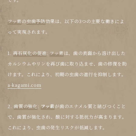
フッ素
の
虫歯予防
効果は、以下の3つの主要な働きによ
って実現されます。
1.
再石灰化の促進
:
フッ素
は、歯の表面から溶け出した
カルシウムやリンを再び歯に取り込ませ、歯の修復を助
けます。これにより、初期の
虫歯
の進行を抑制します。
a-kagami.com
2.
歯質の強化
:
フッ素
が歯のエナメル質と結びつくこと
で、歯質が強化され、酸に対する抵抗力が高まります。
これにより、
虫歯
の発生リスクが低減します。