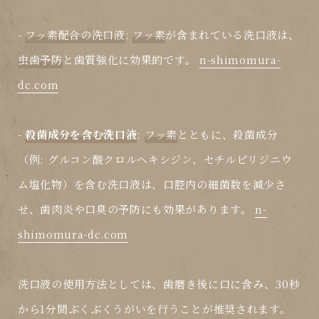
-
フッ素配合の洗口液
:
フッ素
が含まれている洗口液は、
虫歯予防
と歯質強化に効果的です。
n-shimomura-
dc.com
-
殺菌成分を含む洗口液
:
フッ素
とともに、殺菌成分
（例: グルコン酸クロルヘキシジン、セチルピリジニウ
ム塩化物）を含む洗口液は、口腔内の細菌数を減少さ
せ、歯肉炎や口臭の予防にも効果があります。
n-
shimomura-dc.com
洗口液
の使用方法としては、歯磨き後に口に含み、30秒
から1分間ぶくぶくうがいを行うことが推奨されます。