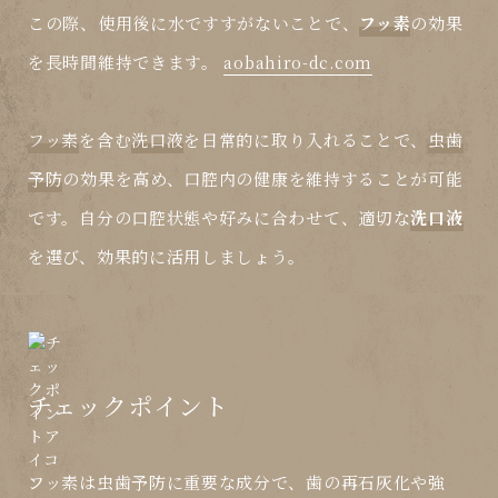
この際、使用後に水ですすがないことで、
フッ素
の効果
を長時間維持できます。
aobahiro-dc.com
フッ素
を含む
洗口液
を日常的に取り入れることで、
虫歯
予防
の効果を高め、口腔内の健康を維持することが可能
です。自分の口腔状態や好みに合わせて、適切な
洗口液
を選び、効果的に活用しましょう。
チェックポイント
フッ素は虫歯予防に重要な成分で、歯の再石灰化や強