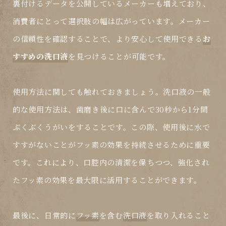
裏付けるデータを公開しているメーカーも増えており、
消費者にとって選択肢の幅は広がっています。メーカー
の信頼性を確認することで、より安心して使用できる
お
すすめの洗口液
を見つけることが可能です。
使用方法に関しても触れておきましょう。洗口液の一般
的な使用方法は、歯磨き後に口に含んで30秒から1分間
ぶくぶくうがいをすることです。この際、使用後に水で
すすがないことが
フッ素
の効果を持続させるために重要
です。これにより、口腔内の清潔を保ちつつ、強化され
たフッ素の効果を最大限に活用することができます。
最後に、日常的に
フッ素
を含む
洗口液
を取り入れること