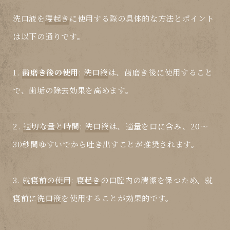
洗口液
を
寝起き
に使用する際の具体的な方法とポイント
は以下の通りです。
1.
歯磨き後の使用
:
洗口液
は、歯磨き後に使用すること
で、歯垢の除去効果を高めます。
2.
適切な量と時間
:
洗口液
は、適量を口に含み、20～
30秒間ゆすいでから吐き出すことが推奨されます。
3.
就寝前の使用
:
寝起き
の口腔内の清潔を保つため、就
寝前に
洗口液
を使用することが効果的です。