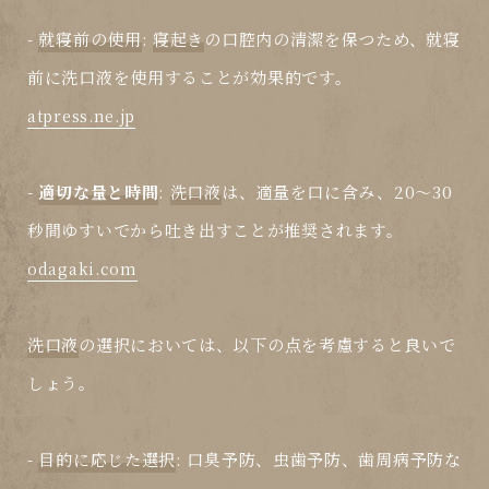
-
就寝前の使用
:
寝起き
の口腔内の清潔を保つため、就寝
前に
洗口液
を使用することが効果的です。
atpress.ne.jp
-
適切な量と時間
:
洗口液
は、適量を口に含み、20～30
秒間ゆすいでから吐き出すことが推奨されます。
odagaki.com
洗口液
の選択においては、以下の点を考慮すると良いで
しょう。
-
目的に応じた選択
: 口臭予防、虫歯予防、歯周病予防な