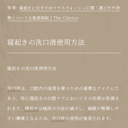
参考:
寝起きにおすすめマウスウォッシュ17選！選び方や効
果についても徹底解説 | The Choice
寝起きの洗口液使用方法
寝起きの洗口液使用方法
洗口液
は、口腔内の清潔を保つための重要なアイテムで
あり、特に
寝起き
の口腔ケアにおいてその効果が発揮さ
れます。
寝起き
は唾液の分泌が減少し、細菌が繁殖しや
すい環境となるため、
洗口液
の使用が推奨されます。