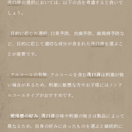
洗口液
の選択においては、以下の点を考慮すると良いで
しょう。
-
目的に応じた選択
: 口臭予防、虫歯予防、歯周病予防な
ど、目的に応じて適切な成分が含まれた
洗口液
を選ぶこ
とが重要です。
-
アルコールの有無
: アルコールを含む
洗口液
は刺激が強
い場合があるため、刺激に敏感な方やお子様にはノンア
ルコールタイプがおすすめです。
-
使用感の好み
:
洗口液
の味や刺激の強さは製品によって
異なるため、自身の好みに合ったものを選ぶと継続的に