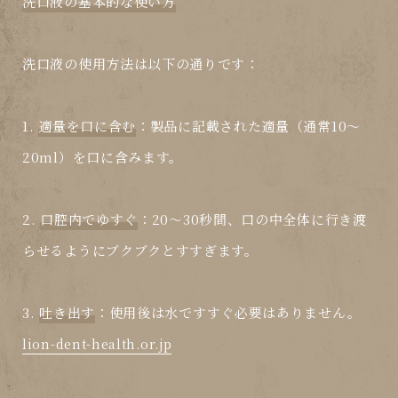
洗口液の基本的な使い方
洗口液の使用方法は以下の通りです：
1.
適量を口に含む
：製品に記載された適量（通常10～
20ml）を口に含みます。
2.
口腔内でゆすぐ
：20～30秒間、口の中全体に行き渡
らせるようにブクブクとすすぎます。
3.
吐き出す
：使用後は水ですすぐ必要はありません。
lion-dent-health.or.jp