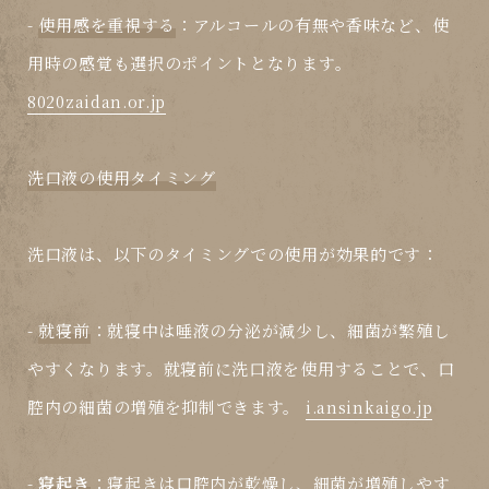
-
使用感を重視する
：アルコールの有無や香味など、使
用時の感覚も選択のポイントとなります。
8020zaidan.or.jp
洗口液の使用タイミング
洗口液は、以下のタイミングでの使用が効果的です：
-
就寝前
：就寝中は唾液の分泌が減少し、細菌が繁殖し
やすくなります。就寝前に洗口液を使用することで、口
腔内の細菌の増殖を抑制できます。
i.ansinkaigo.jp
-
寝起き
：寝起きは口腔内が乾燥し、細菌が増殖しやす