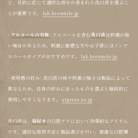
ど、目的に応じて適切な成分が含まれた
洗口液
を選ぶこ
とが重要です。
lab.bresmile.jp
-
アルコールの有無
: アルコールを含む
洗口液
は刺激が強
い場合があるため、刺激に敏感な方やお子様にはノンア
ルコールタイプがおすすめです。
lab.bresmile.jp
-
使用感の好み
:
洗口液
の味や刺激の強さは製品によって
異なるため、自身の好みに合ったものを選ぶと継続的に
使用しやすくなります。
atpress.ne.jp
洗口液
は、
寝起き
の口腔ケアにおいて効果的なアイテム
です。適切な使用方法と製品選びを行い、健康な口腔環