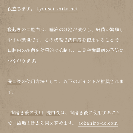
役立ちます。
kyousei-shika.net
寝起き
の口腔内は、唾液の分泌が減少し、細菌が繁殖し
やすい環境です。この状態で
洗口液
を使用することで、
口腔内の細菌を効果的に抑制し、口臭や歯周病の予防に
つながります。
洗口液
の使用方法として、以下のポイントが推奨されま
す。
-
歯磨き後の使用
:
洗口液
は、歯磨き後に使用すること
で、歯垢の除去効果を高めます。
aobahiro-dc.com