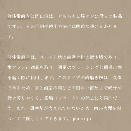
液体歯磨き
と
洗口液
は、どちらも口腔ケアに役立つ製品
ですが、その目的や使用方法には明確な違いがありま
す。
液体歯磨き
は、ペースト状の
歯磨き粉
の液体版であり、
歯ブラシに適量を取り、通常のブラッシングと同様に歯
を磨く際に使用します。このタイプの
歯磨き粉
は、液体
であるため、歯と歯茎の間などの細かい部分まで成分が
行き渡りやすく、歯垢（プラーク）の除去に効果的で
す。また、研磨剤が含まれていないため、歯の表面を傷
つけずに優しくケアできます。
jda.or.jp