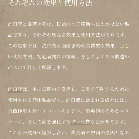
それぞれの効果と使用方法
洗口液と歯磨き粉は、日常的な口腔衛生に欠かせない製
品であり、それぞれ異なる効果と使用方法があります。
この記事では、洗口液と歯磨き粉の具体的な効果、正し
い使用方法、初心者向けの情報、そしてよくある間違い
について詳しく解説します。
洗口液
は、主に口腔内を洗浄し、口臭を予防するために
使用される液体製品です。洗口液に含まれる成分には、
抗菌作用を持つ
クロルヘキシジン
、消毒作用のある
エタ
ノール
、そして歯を強化する
フッ化物
などがあります。
これらの成分が協力し合い、歯周病や虫歯の原因となる