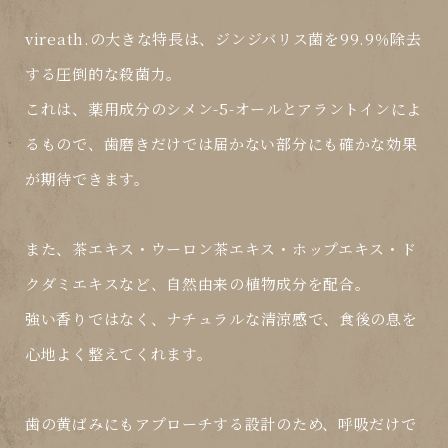
vireath.の大きな特長は、
ジンジバリス菌を99.9％除去
する圧倒的な殺菌力。
これは、薬用成分の
シメン-5-オール
と
アラントイン
によ
るもので、歯磨きだけでは届かない部分にも確かな効果
が期待できます。
また、茶エキス・ウーロン茶エキス・ホップエキス・ド
クダミエキスなど、
自然由来の植物成分
を配合。
強い香りではなく、
ナチュラルな清涼感
で、食後の息を
心地よく整えてくれます。
歯の黄ばみにもアプローチする設計のため、呼吸だけで