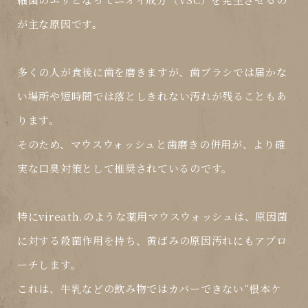
が主な原因です。
多くの人が食後に歯を磨きますが、
歯ブラシでは届かな
い場所
や
短時間では落としきれない汚れ
が残ることもあ
ります。
そのため、
マウスウォッシュと歯磨きの併用
が、より確
実な口臭対策として推奨されているのです。
特にvireath.のような薬用マウスウォッシュは、
原因菌
に対する殺菌作用
を持ち、
黄ばみの原因汚れ
にもアプロ
ーチします。
これは、牛乳などの飲み物ではカバーできない“
根本ケ