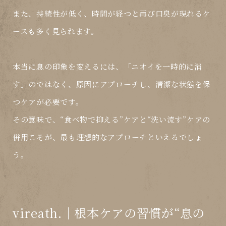
また、持続性が低く、
時間が経つと再び口臭が現れる
ケ
ースも多く見られます。
本当に息の印象を変えるには、「ニオイを一時的に消
す」のではなく、
原因にアプローチし、清潔な状態を保
つケア
が必要です。
その意味で、
“食べ物で抑える”ケアと“洗い流す”ケアの
併用
こそが、最も理想的なアプローチといえるでしょ
う。
vireath.｜根本ケアの習慣が“息の