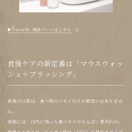
▶ vireath. 商品ページはこちら
食後ケアの新定番は「マウスウォッ
シュ＋ブラッシング」
食後の口臭は、食べ物のニオイだけが原因ではありませ
ん。
実際には、
口内に残った食べカス
や
たんぱく質汚れ
が、
細菌のエサとなって
ニオイ成分（VSC）
を発生させるの