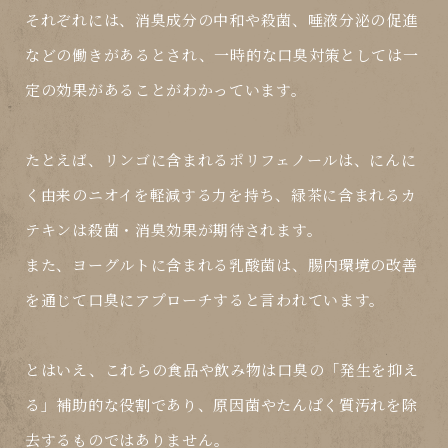
それぞれには、
消臭成分の中和や殺菌、唾液分泌の促進
などの働きがあるとされ、
一時的な口臭対策
としては一
定の効果があることがわかっています。
たとえば、リンゴに含まれるポリフェノールは、にんに
く由来のニオイを軽減する力を持ち、緑茶に含まれるカ
テキンは殺菌・消臭効果が期待されます。
また、ヨーグルトに含まれる乳酸菌は、腸内環境の改善
を通じて口臭にアプローチすると言われています。
とはいえ、これらの食品や飲み物は
口臭の「発生を抑え
る」補助的な役割
であり、
原因菌やたんぱく質汚れを除
去するものではありません
。