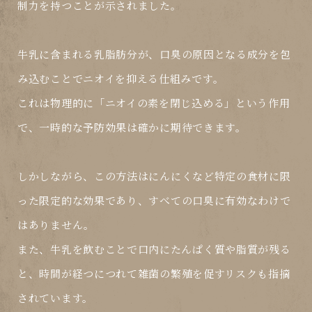
制力
を持つことが示されました。
牛乳に含まれる
乳脂肪分
が、口臭の原因となる成分を包
み込むことでニオイを抑える仕組みです。
これは物理的に「ニオイの素を閉じ込める」という作用
で、
一時的な予防効果
は確かに期待できます。
しかしながら、この方法は
にんにくなど特定の食材に限
った限定的な効果
であり、
すべての口臭に有効なわけで
はありません
。
また、牛乳を飲むことで口内にたんぱく質や脂質が残る
と、時間が経つにつれて
雑菌の繁殖を促すリスク
も指摘
されています。