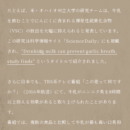
たとえば、
米・オハイオ州立大学の研究チーム
は、牛乳
を飲むことで
にんにくに含まれる揮発性硫黄化合物
（VSC）
の放出を大幅に抑えられると発表しています。
この研究は科学情報サイト「ScienceDaily」にも掲載
され、
“Drinking milk can prevent garlic breath,
というタイトルで紹介されました。
study finds”
さらに日本でも、TBS系テレビ番組「
この差って何です
か？
」（2016年放送）にて、牛乳が
ニンニク臭を8時間
以上抑える効果
があると取り上げられたことがありま
す。
番組では、複数の食品と比較して
牛乳が最も高い口臭抑