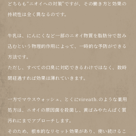
どちらも“ニオイへの対策”ですが、その働き方と効果の
持続性は全く異なるのです。
牛乳は、にんにくなど
一部のニオイ物質を脂肪分で包み
込む
という物理的作用によって、
一時的な予防
ができる
方法です。
ただし、すべての口臭に対応できるわけではなく、数時
間経過すれば効果は薄れていきます。
一方でマウスウォッシュ、とくにvireath.のような薬用
処方は、
ニオイの原因菌を殺菌し、黄ばみやたんぱく質
汚れにまでアプローチ
します。
そのため、
根本的なリセット効果
があり、使い続けるこ