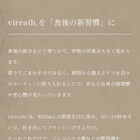
vireath.を「食後の新習慣」に
食後の数分をどう使うかで、呼吸の印象は大きく変わり
ます。
香りでごまかすのではなく、
原因から整えるケア
を日々
のルーティンに取り入れることで、あなた自身の清潔感
や安心感が変わっていきます。
vireath.は、
約10mLの原液を口に含み、10〜20秒ゆす
いで、吐き出してブラッシングするだけ
。
たったこれだけで、ジンジバリス菌などの原因菌を