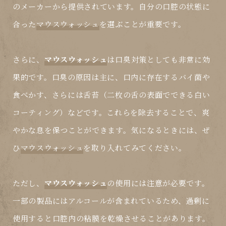
のメーカーから提供されています。自分の口腔の状態に
合った
マウスウォッシュ
を選ぶことが重要です。
さらに、
マウスウォッシュ
は口臭対策としても非常に効
果的です。口臭の原因は主に、口内に存在するバイ菌や
食べかす、さらには舌苔（二枚の舌の表面でできる白い
コーティング）などです。これらを除去することで、爽
やかな息を保つことができます。気になるときには、ぜ
ひ
マウスウォッシュ
を取り入れてみてください。
ただし、
マウスウォッシュ
の使用には注意が必要です。
一部の製品にはアルコールが含まれているため、過剰に
使用すると口腔内の粘膜を乾燥させることがあります。