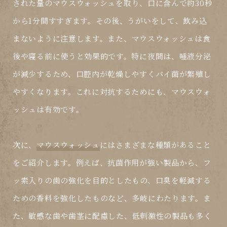
された量の
マウスウォッシュ
を取り、口に含んで約30秒
から1分間すすぎます。その後、うがいをして、飲み込
まないように注意します。また、
マウスウォッシュ
は食
後や寝る前に使うと効果的です。特に夜間は、唾液分泌
が減少するため、口腔内が乾燥しやすくバイ菌が繁殖し
やすくなります。これに対抗するためにも、
マウスウォ
ッシュ
は有効です。
次に、
マウスウォッシュ
にはさまざまな種類があること
をご紹介します。例えば、抗菌作用が強い製品から、フ
ッ素入りの歯の強化を目的としたもの、口臭を軽減する
ための香料を強化したものなど、多岐にわたります。ま
た、敏感な歯や歯茎に配慮した、低刺激性の製品も多く