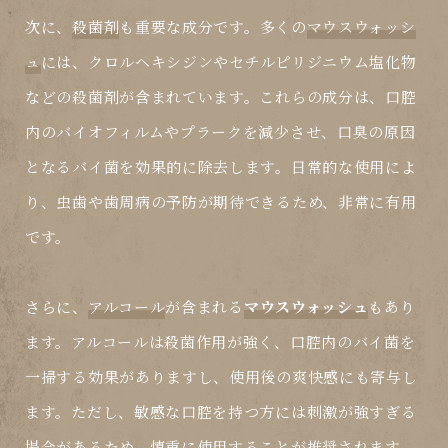
次に、
殺菌剤
も重要な成分です。多くの
マウスウォッシ
ュ
には、クロルヘキシジンやセチルピリジニウム塩化物
などの殺菌剤が含まれています。これらの成分は、口腔
内のバイオフィルムやプラークを減少させ、口臭の原因
となるバイ菌を効果的に除去します。日常的な使用によ
り、虫歯や歯周病の予防が期待できるため、非常に有用
です。
さらに、
アルコール
が含まれる
マウスウォッシュ
もあり
ます。アルコールは殺菌作用が強く、口腔内のバイ菌を
一掃する効果がありますし、使用後の爽快感にも寄与し
ます。ただし、敏感な口腔を持つ方には刺激が強すぎる
場合があるため、慎重に使用することが推奨されます。