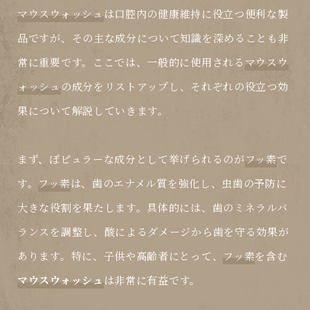
マウスウォッシュ
は口腔内の健康維持に役立つ便利な製
品ですが、その主な成分について知識を深めることも非
常に重要です。ここでは、一般的に使用される
マウスウ
ォッシュ
の成分をリストアップし、それぞれの役立つ効
果について解説していきます。
まず、ぽピュラーな成分として挙げられるのが
フッ素
で
す。
フッ素
は、歯のエナメル質を強化し、虫歯の予防に
大きな役割を果たします。具体的には、歯のミネラルバ
ランスを調整し、酸によるダメージから歯を守る効果が
あります。特に、子供や高齢者にとって、
フッ素
を含む
マウスウォッシュ
は非常に有益です。