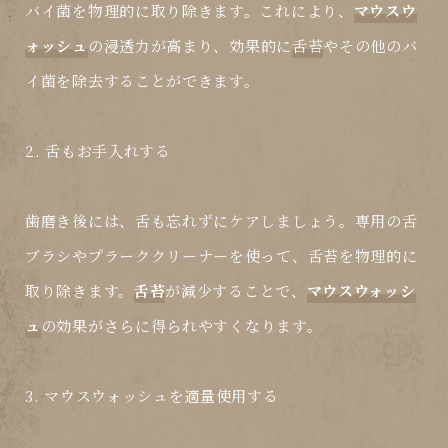
バイ菌を物理的に取り除きます。これにより、
マウスウ
ォッシュ
の浸透力が高まり、効果的に
舌苔
やその他のバ
イ菌を除去することができます。
2. 舌もお手入れする
歯磨き後には、舌も忘れずにケアしましょう。専用の舌
ブラシやプラーククリーナーを使って、
舌苔
を物理的に
取り除きます。
舌苔
が減少することで、
マウスウォッシ
ュ
の効果がさらに得られやすくなります。
3. マウスウォッシュを適量使用する