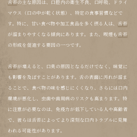
舌苔
の主な原因は、口腔内の衛生不良、口呼吸、ドライ
マウス（口の中が乾く状態）、特定の食事習慣などで
す。特に、甘い食べ物や加工食品を多く摂る人は、
舌苔
が溜まりやすくなる傾向にあります。また、喫煙も
舌苔
の形成を促進する要因の一つです。
舌苔
が増えると、口臭の原因となるだけでなく、味覚に
も影響を及ぼすことがあります。舌の表面に汚れが溜ま
ることで、食べ物の味を感じにくくなり、さらには口内
環境が悪化し、虫歯や歯周病のリスクも高まります。特
に注意が必要なのは、免疫力が低下している人や高齢者
で、彼らは
舌苔
によってより深刻な口内トラブルに見舞
われる可能性があります。