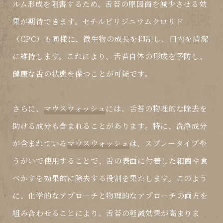
ルム形成を阻害するため、舌苔の原因菌を減少させる効
果が期待できます。セチルピリジニウムクロリド
（CPC）も同様に、微生物の成長を抑制し、口内を清潔
に維持します。これにより、舌苔自体の形成を予防し、
健康な舌の状態を保つことが可能です。
さらに、
マウスウォッシュ
には、舌苔の物理的な除去を
助ける成分も含まれることがあります。特に、洗浄成分
が含まれている
マウスウォッシュ
は、スプレータイプや
うがいで使用することで、舌の表面に付着した細菌や食
べかすを効果的に除去する役割を果たします。このよう
に、化学的なアプローチと物理的なアプローチの両方を
組み合わせることにより、舌苔の軽減効果が高まりま