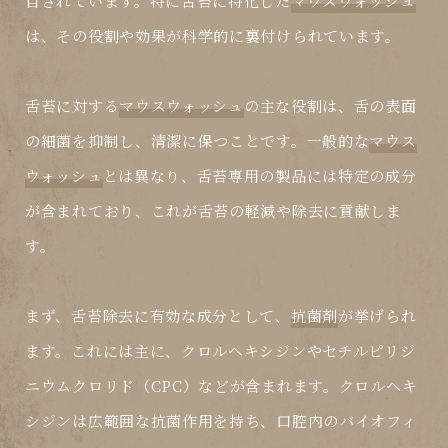
目されています。特に舌苔に特化した
マウスウォッシュ
は、その役割や効果が科学的に裏付けられています。
舌苔に対する
マウスウォッシュ
の主な役割は、舌の表面
の細菌を抑制し、清潔に保つことです。一般的な
マウス
ウォッシュ
とは異なり、舌苔専用の製品には特定の成分
が含まれており、これが舌苔の軽減や除去に貢献しま
す。
まず、舌苔除去に有効な成分として、
抗菌剤
が挙げられ
ます。これには主に、クロルヘキシジンやセチルピリジ
ニウムクロリド（CPC）などが含まれます。クロルヘキ
シジンは広範囲な抗菌作用を持ち、口腔内のバイオフィ