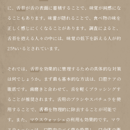
に、
舌苔
が舌の表面に蓄積することで、味覚が鈍感にな
ることもあります。味蕾が隠れることで、食べ物の味を
正しく感じにくくなることがあります。調査によると、
舌苔
を抱える人々の中には、味覚の低下を訴える人が約
25%いるとされています。
それでは、
舌苔
を効果的に管理するための具体的な対策
は何でしょうか。まず最も基本的な方法は、
口腔ケア
の
徹底です。歯磨きと合わせて、舌を軽くブラッシングす
ることが推奨されます。舌用のブラシやスパチュラを使
用することで、
舌苔
を物理的に除去することが可能で
す。また、
マウスウォッシュ
の利用も効果的です。
マウ
スウォッシュ
は、口腔内の
バイ菌
を殺菌し、口全体の衛