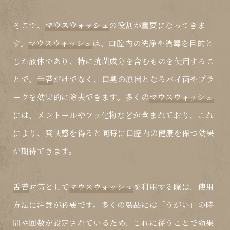
そこで、
マウスウォッシュ
の役割が重要になってきま
す。
マウスウォッシュ
は、口腔内の洗浄や消毒を目的と
した液体であり、特に抗菌成分を含むものを使用するこ
とで、
舌苔
だけでなく、口臭の原因となるバイ菌やプラ
ークを効果的に除去できます。多くの
マウスウォッシュ
には、メントールやフッ化物などが含まれており、これ
により、爽快感を得ると同時に口腔内の健康を保つ効果
が期待できます。
舌苔
対策として
マウスウォッシュ
を利用する際は、使用
方法に注意が必要です。多くの製品には「うがい」の時
間や回数が設定されているため、これに従うことで効果