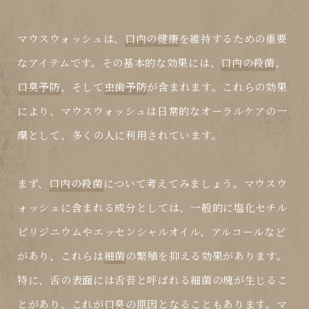
マウスウォッシュは、
口内の健康
を維持するための重要
なアイテムです。その基本的な効果には、
口内の殺菌
、
口臭予防
、そして
虫歯予防
が含まれます。これらの効果
により、マウスウォッシュは日常的なオーラルケアの一
環として、多くの人に利用されています。
まず、
口内の殺菌
について考えてみましょう。マウスウ
ォッシュに含まれる成分としては、一般的に塩化セチル
ピリジニウムやエッセンシャルオイル、アルコールなど
があり、これらは
細菌
の繁殖を抑える効果があります。
特に、舌の表面には
舌苔
と呼ばれる細菌の塊が生じるこ
とがあり、これが
口臭
の原因となることもあります。マ