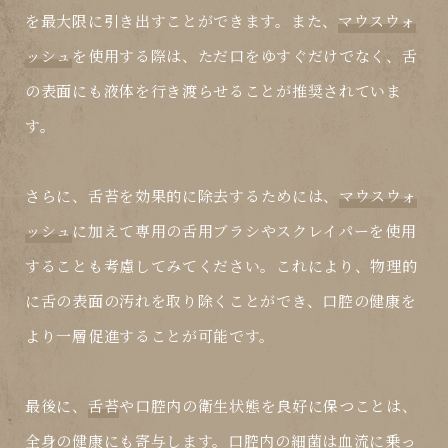
を最大限に引き出すことができます。また、
マウスウォ
ッシュ
を使用する際は、ただ口をゆすぐだけでなく、舌
の表面にも液体を行き渡らせることが推奨されていま
す。
さらに、
舌苔
を効果的に除去するためには、
マウスウォ
ッシュ
に加えて専用の舌用ブラシやスクレイパーを使用
することも考慮してみてください。これにより、物理的
に舌の表面の汚れを取り除くことができ、口腔の健康を
より一層促進することが可能です。
最後に、
舌苔
や口腔内の衛生状態を良好に保つことは、
全身の健康にも寄与します。口腔内の細菌は血流に乗っ