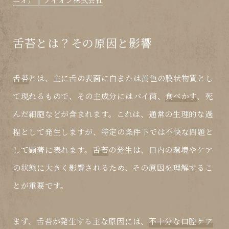
ニオ） | ライオン株式会社
舌苔とは？その原因と影響
舌苔
とは、主に舌の表面に白または黄色の膜状物質とし
て現れるもので、その主成分には
バイ菌
、
食べかす
、死
んだ細胞などが含まれます。これは、通常の生理的な過
程として発生しますが、特定の条件下では不快な問題と
して顕著に表れます。
舌苔
の発生は、口内の環境やケア
の状態に大きく影響されるため、その原因を理解するこ
とが重要です。
まず、
舌苔
が発生する主な原因には、
不十分な口腔ケア