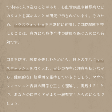
て体内に入り込むことがあり、心血管疾患や糖尿病など
のリスクを高めることが研究で示されています。そのた
め、
マウスウォッシュ
を日常的に使用して口腔環境を整
えることは、意外にも身体全体の健康を保つためにも有
効です。
口臭を防ぎ、味覚を楽しむためにも、日々の生活に
マウ
スウォッシュ
を取り入れ、
舌苔
の存在に注意を払いなが
ら、健康的な口腔環境を維持していきましょう。
マウス
ウォッシュ
と
舌苔
の関係を正しく理解し、実践すること
で、あなたの口腔ケアがより一層充実したものになるで
しょう。