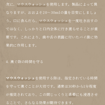
次に、
マウスウォッシュ
を使用します。製品によって異
なりますが、おおよそ20〜30mlの量を目安にしましょ
う。口に含んだら、
マウスウォッシュ
を一度吐き出すの
ではなく、しっかりと口内全体に行き渡らせることが重
要です。これにより、歯や舌の表面に付いたバイ菌に効
果的に作用します。
4. 漱ぐ際の時間を守る
マウスウォッシュ
を使用する際は、指定されている時間
を守って漱ぐことが大切です。通常は30秒から1分程度
が推奨されており、この間じっくりと
舌苔
にも浸透させ
ることで、さらなる効果が期待できます。