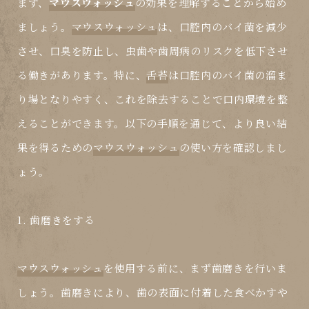
まず、
マウスウォッシュ
の効果を理解することから始め
ましょう。
マウスウォッシュ
は、口腔内のバイ菌を減少
させ、口臭を防止し、虫歯や歯周病のリスクを低下させ
る働きがあります。特に、
舌苔
は口腔内のバイ菌の溜ま
り場となりやすく、これを除去することで口内環境を整
えることができます。以下の手順を通じて、より良い結
果を得るための
マウスウォッシュ
の使い方を確認しまし
ょう。
1. 歯磨きをする
マウスウォッシュ
を使用する前に、まず歯磨きを行いま
しょう。歯磨きにより、歯の表面に付着した食べかすや