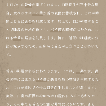
や口の中の
乾燥
が挙げられます。口腔衛生が不十分な場
合、食べかすや
バイ菌
が舌の表面に蓄積され、これが時
間とともに
舌苔
を形成します。加えて、口が乾燥するこ
とで唾液の分泌が低下し、
バイ菌
の繁殖が進むため、こ
れも
舌苔
の増加を助長します。特に、睡眠中は唾液の分
泌が減少するため、起床時に
舌苔
が目立つことが多いで
す。
舌苔
の影響は多岐にわたります。一つは、
口臭
です。
舌
苔
の中に含まれる
バイ菌
が悪臭を放つ物質を生成するた
め、これが原因で不快な
口臭
が生じることがあります。
実際、口臭の原因の約85%が口腔内にあるとされてお
り、その中でも
舌苔
の役割は非常に大きいです。さら