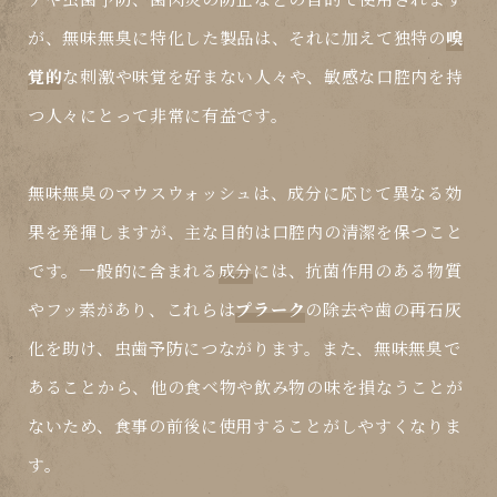
が、無味無臭に特化した製品は、それに加えて独特の
嗅
覚的
な刺激や味覚を好まない人々や、敏感な口腔内を持
つ人々にとって非常に有益です。
無味無臭のマウスウォッシュは、成分に応じて異なる効
果を発揮しますが、主な目的は口腔内の清潔を保つこと
です。一般的に含まれる
成分
には、抗菌作用のある物質
やフッ素があり、これらは
プラーク
の除去や歯の再石灰
化を助け、虫歯予防につながります。また、無味無臭で
あることから、他の食べ物や飲み物の味を損なうことが
ないため、食事の前後に使用することがしやすくなりま
す。