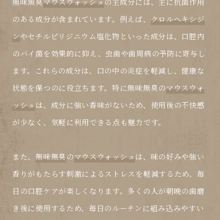
無味無臭
マウスウォッシュ
の主成分には、主に抗菌作用
のある成分が含まれています。例えば、
クロルヘキシジ
ン
や
セチルピリジニウム塩化物
といった成分は、口腔内
のバイ菌を効果的に抑え、虫歯や歯周病の予防に寄与し
ます。これらの成分は、口の中の炎症を軽減し、健康な
状態を保つのに役立ちます。特に無味無臭の
マウスウォ
ッシュ
は、成分に強い香味がないため、使用後の不快感
が少なく、気軽に利用できる点も魅力です。
また、
無味無臭
の
マウスウォッシュ
は、味の好みや強い
香りがもたらす刺激によるストレスを軽減するため、毎
日の口腔ケアが楽しくなります。多くの人が朝晩の歯磨
き後に使用するため、毎日のルーチンに組み込みやすい