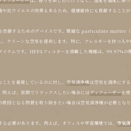
ディフューザー
は、香りを楽しむだけでなく、湿度を適度に保つ
菌や抗ウイルスの効果もあるため、健康維持にも貢献することが
改善するためのデバイスです。微細な particulate matt
し、クリーンな空気を提供します。特に、アレルギーを持つ人や
アイテムです。HEPAフィルターを搭載した機種は、99.97%
むことを重視しているのに対し、
空気清浄機
は空気を清浄にする
。例えば、居間でリラックスしたい場合には
ディフューザー
を使
の原因となる物質を取り除きたい場合は
空気清浄機
が必要となり
する必要があります。例えば、オフィスや学習環境では、
空気清