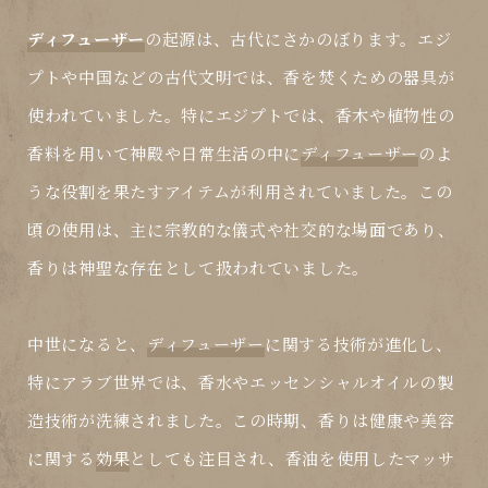
ディフューザー
の起源は、古代にさかのぼります。エジ
プトや中国などの古代文明では、香を焚くための器具が
使われていました。特にエジプトでは、香木や植物性の
香料を用いて神殿や日常生活の中に
ディフューザー
のよ
うな役割を果たすアイテムが利用されていました。この
頃の使用は、主に宗教的な儀式や社交的な場面であり、
香りは神聖な存在として扱われていました。
中世になると、
ディフューザー
に関する技術が進化し、
特にアラブ世界では、香水やエッセンシャルオイルの製
造技術が洗練されました。この時期、香りは健康や美容
に関する
効果
としても注目され、香油を使用したマッサ