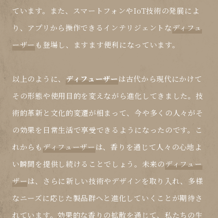
ています。また、スマートフォンやIoT技術の発展によ
り、アプリから操作できるインテリジェントな
ディフュ
ーザー
も登場し、ますます便利になっています。
以上のように、
ディフューザー
は古代から現代にかけて
その形態や使用目的を変えながら進化してきました。技
術的革新と文化的変遷が相まって、今や多くの人々がそ
の
効果
を日常生活で享受できるようになったのです。こ
れからも
ディフューザー
は、香りを通じて人々の心地よ
い瞬間を提供し続けることでしょう。未来の
ディフュー
ザー
は、さらに新しい技術やデザインを取り入れ、多様
なニーズに応じた製品群へと進化していくことが期待さ
れています。
効果
的な香りの拡散を通じて、私たちの生