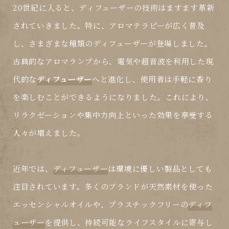
20世紀に入ると、
ディフューザー
の技術はますます革新
されていきました。特に、アロマテラピーが広く普及
し、さまざまな種類の
ディフューザー
が登場しました。
古典的なアロマランプから、電気や超音波を利用した現
代的な
ディフューザー
へと進化し、使用者は手軽に香り
を楽しむことができるようになりました。これにより、
リラクゼーションや集中力向上といった
効果
を享受する
人々が増えました。
近年では、
ディフューザー
は環境に優しい製品としても
注目されています。多くのブランドが天然素材を使った
エッセンシャルオイルや、プラスチックフリーの
ディフ
ューザー
を提供し、持続可能なライフスタイルに寄与し