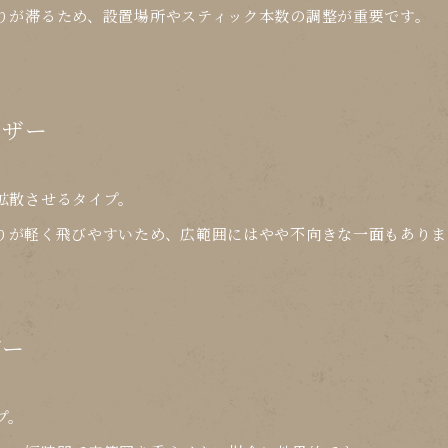
りが滞るため、設置場所やスティック本数の調整が重要です。
ーザー
拡散させるタイプ。
りが軽く飛びやすい
ため、
広範囲にはやや不向き
な一面もありま
ザー
プ。