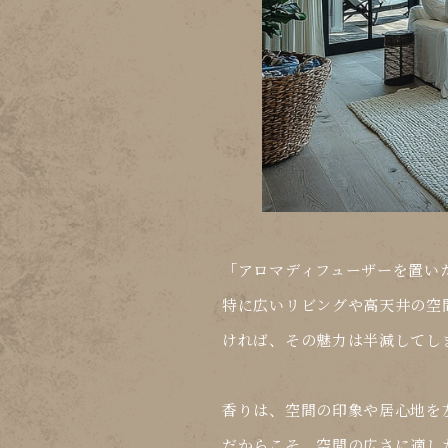
「アロマディフューザーを置い
特に広いリビングや高天井の空
ければ、その魅力は半減してし
香りは、
空間の印象や居心地を
だからこそ、空間の広さに適し