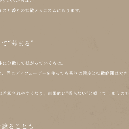
香りが広がらない」
イズと香りの拡散メカニズム
にあります。
して“薄まる”
中に分散して拡がっていくもの。
は、同じディフューザーを使っても
香りの濃度と拡散範囲
は大き
は希釈されやすくなり、
結果的に“香らない”と感じてしまう
の
を遮ることも