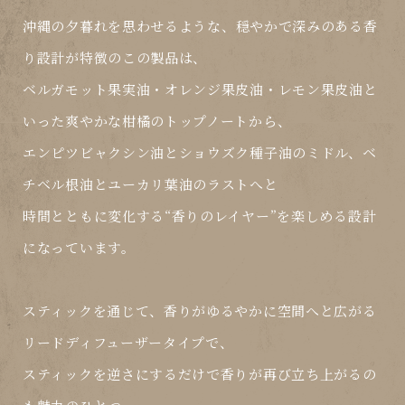
沖縄の夕暮れを思わせるような、
穏やかで深みのある香
り設計
が特徴のこの製品は、
ベルガモット果実油・オレンジ果皮油・レモン果皮油と
いった爽やかな柑橘のトップノートから、
エンピツビャクシン油とショウズク種子油のミドル、ベ
チベル根油とユーカリ葉油のラストへと
時間とともに変化する“香りのレイヤー”
を楽しめる設計
になっています。
スティックを通じて、香りがゆるやかに空間へと広がる
リードディフューザータイプで、
スティックを逆さにするだけで香りが再び立ち上がる
の