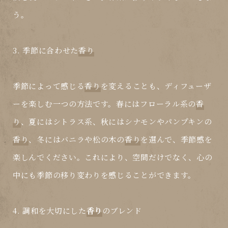
う。
3. 季節に合わせた
香り
季節によって感じる
香り
を変えることも、ディフューザ
ーを楽しむ一つの方法です。春にはフローラル系の
香
り
、夏にはシトラス系、秋にはシナモンやパンプキンの
香り
、冬にはバニラや松の木の
香り
を選んで、季節感を
楽しんでください。これにより、空間だけでなく、心の
中にも季節の移り変わりを感じることができます。
4. 調和を大切にした
香り
のブレンド