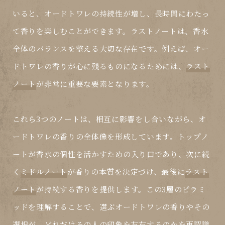
いると、オードトワレの持続性が増し、長時間にわたっ
て香りを楽しむことができます。
ラストノート
は、香水
全体のバランスを整える大切な存在です。例えば、オー
ドトワレの香りが心に残るものになるためには、
ラスト
ノート
が非常に重要な要素となります。
これら3つのノートは、相互に影響をし合いながら、オ
ードトワレの香りの全体像を形成しています。
トップノ
ート
が香水の個性を活かすための入り口であり、次に続
く
ミドルノート
が香りの本質を決定づけ、最後に
ラスト
ノート
が持続する香りを提供します。この3層のピラミ
ッドを理解することで、選ぶオードトワレの香りやその
選択が、どれだけその人の印象を左右するのかを再認識