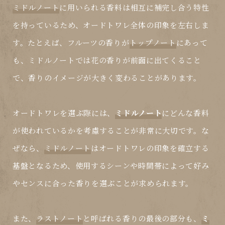
ミドルノート
に用いられる香料は相互に補完し合う特性
を持っているため、オードトワレ全体の印象を左右しま
す。たとえば、フルーツの香りが
トップノート
にあって
も、
ミドルノート
では花の香りが前面に出てくること
で、香りのイメージが大きく変わることがあります。
オードトワレを選ぶ際には、
ミドルノート
にどんな香料
が使われているかを考慮することが非常に大切です。な
ぜなら、
ミドルノート
はオードトワレの印象を確立する
基盤となるため、使用するシーンや時間帯によって好み
やセンスに合った香りを選ぶことが求められます。
また、
ラストノート
と呼ばれる香りの最後の部分も、
ミ