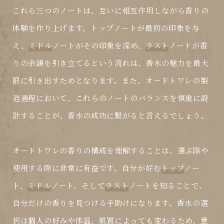
これら三つのノートは、互いに相互作用しながら香りの
体験を作り上げます。
トップ
ノートが最初の印象を与
え、
ミドル
ノートがその印象を深め、
ラスト
ノートが香
りの余韻を引き立てるという流れは、香水の魅力を最大
限に引き出すためとなります。また、オードトワレの製
造過程において、これらのノートのバランスを慎重に設
計することが、香水の成功に繋がると言えるでしょう。
オードトワレの香りの構成を理解することは、選ぶ際や
使用する際に非常に有益です。自分が好む
トップ
ノー
ト、
ミドル
ノート、そして
ラスト
ノートを知ることで、
自分だけの香りを見つける手助けになります。香水の選
択は個人の好みや体温、肌質によっても変わるため、意