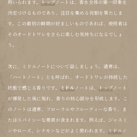
用いられます。
トップ
ノートは、香水全体の第一印象を
決定づけるものであり、注目を集める役割を果たしま
す。この最初の瞬間が好ましいものであれば、使用者は
そのオードトワレをさらに楽しむ気持ちになるでしょ
う。
次に、
ミドル
ノートについて話しましょう。通常は、
「ハートノート」とも呼ばれ、オードトワレが持続した
状態で感じる香りです。
ミドル
ノートは、
トップ
ノート
が揮発した後に現れ、香りの核心部分を形成します。こ
のノートは通常、フローラルやフルーティーな香り、ま
たはスパイシーな要素が含まれます。例えば、ジャスミ
ンやローズ、シナモンなどがよく使われます。
ミドル
ノ