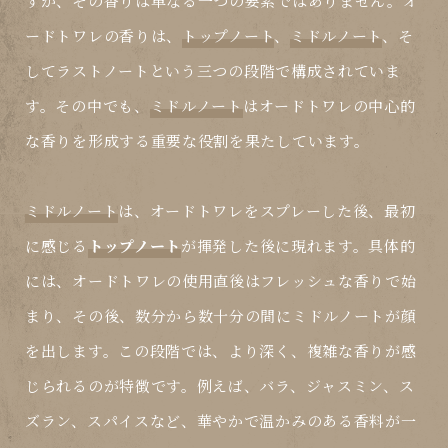
すが、その香りは単なる一つの要素ではありません。オ
ードトワレの香りは、
トップノート
、
ミドルノート
、そ
して
ラストノート
という三つの段階で構成されていま
す。その中でも、
ミドルノート
はオードトワレの中心的
な香りを形成する重要な役割を果たしています。
ミドルノート
は、オードトワレをスプレーした後、最初
に感じる
トップノート
が揮発した後に現れます。具体的
には、オードトワレの使用直後はフレッシュな香りで始
まり、その後、数分から数十分の間に
ミドルノート
が顔
を出します。この段階では、より深く、複雑な香りが感
じられるのが特徴です。例えば、バラ、ジャスミン、ス
ズラン、スパイスなど、華やかで温かみのある香料が一