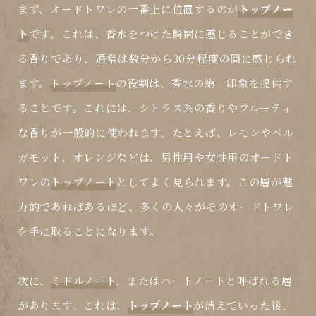
まず、オードトワレの一番上に位置するのが
トップノー
ト
です。これは、香水をつけた瞬間に感じることができ
る香りであり、通常は数分から30分程度の間に感じられ
ます。
トップノート
の役割は、香水の第一印象を提供す
ることです。これには、シトラス系の香りやフルーティ
な香りが一般的に使われます。たとえば、レモンやベル
ガモット、オレンジなどは、男性用や女性用のオードト
ワレの
トップノート
としてよく見られます。この層が魅
力的であればあるほど、多くの人々がそのオードトワレ
を手に取ることになります。
次に、
ミドルノート
、またはハートノートと呼ばれる層
があります。これは、
トップノート
が消えていった後、