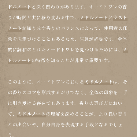
ドルノート
と深く関わりがあります。オードトワレの香
りが時間と共に移り変わる中で、
ミドルノート
と
ラスト
ノート
が織り成す香りのバランスによって、使用者の印
象を決定づけることもあるため、注意が必要です。全体
的に調和のとれたオードトワレを見つけるためには、
ミ
ドルノート
の特徴を知ることが非常に重要です。
このように、オードトワレにおける
ミドルノート
は、そ
の香りのコアを形成するだけでなく、全体の印象を一手
に引き受ける存在でもあります。香りの選び方におい
て、
ミドルノート
の理解を深めることが、より良い香り
との出会いや、自分自身を表現する手段となるでしょ
う。