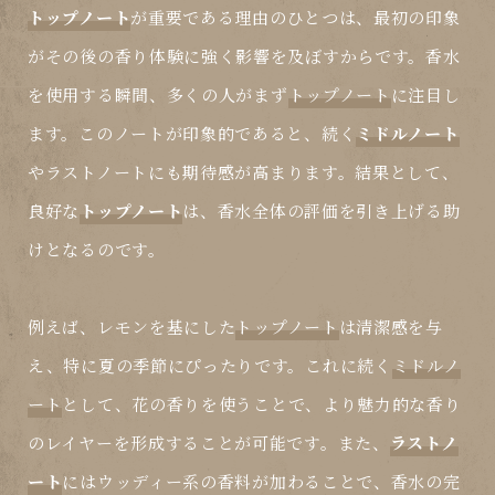
トップノート
が重要である理由のひとつは、最初の印象
がその後の香り体験に強く影響を及ぼすからです。香水
を使用する瞬間、多くの人がまず
トップノート
に注目し
ます。このノートが印象的であると、続く
ミドルノート
や
ラストノート
にも期待感が高まります。結果として、
良好な
トップノート
は、香水全体の評価を引き上げる助
けとなるのです。
例えば、レモンを基にした
トップノート
は清潔感を与
え、特に夏の季節にぴったりです。これに続く
ミドルノ
ート
として、花の香りを使うことで、より魅力的な香り
のレイヤーを形成することが可能です。また、
ラストノ
ート
にはウッディー系の香料が加わることで、香水の完