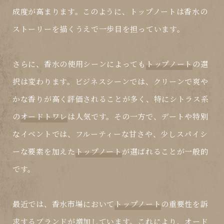
成度が高まります。このように、
トップノート
は香水の
ストーリーを描くうえで一歩目を担っています。
さらに、香水の使用シーンによっても
トップノート
の選
択は変わります。ビジネスシーンでは、クリーンで爽や
かな香りが高く評価されることが多く、特にシトラス系
の
オードトワレ
は人気です。その一方で、デートや特別
なイベントでは、フルーティーな甘さや、少しスパイシ
ーな要素を加えた
トップノート
が選ばれることが一般的
です。
最近では、香水市場において
トップノート
の重要性を訴
求するブランドが増加しています。これにより、
オード