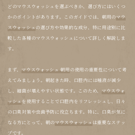
どの
マウスウォッシュ
を選ぶべきか、選び方にはいくつ
かのポイントがあります。このガイドでは、朝用の
マウ
スウォッシュ
の選び方や効果的な成分、特に用途別に比
較した各種の
マウスウォッシュ
について詳しく解説しま
す。
まず、
マウスウォッシュ 朝用
の使用の重要性について考
えてみましょう。朝起きた時、口腔内には唾液が減少
し、細菌が増えやすい状態です。このため、
マウスウォ
ッシュ
を使用することで口腔内をリフレッシュし、日々
の口臭対策や虫歯予防に役立ちます。特に、口臭が気に
なる方にとって、朝の
マウスウォッシュ
は重要なステッ
プです。