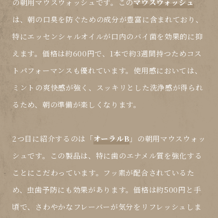
の朝用マウスウォッシュです。この
マウスウォッシュ
は、朝の口臭を防ぐための成分が豊富に含まれており、
特にエッセンシャルオイルが口内のバイ菌を効果的に抑
えます。価格は約600円で、1本で約3週間持つためコス
トパフォーマンスも優れています。使用感においては、
ミントの爽快感が強く、スッキリとした洗浄感が得られ
るため、朝の準備が楽しくなります。
2つ目に紹介するのは「
オーラルB
」の朝用
マウスウォッ
シュ
です。この製品は、特に歯のエナメル質を強化する
ことにこだわっています。フッ素が配合されているた
め、虫歯予防にも効果があります。価格は約500円と手
頃で、さわやかなフレーバーが気分をリフレッシュしま