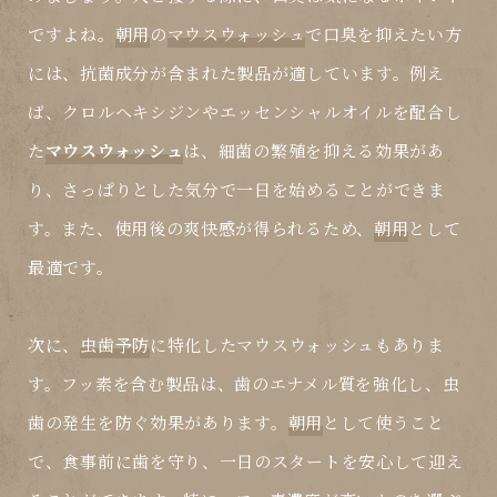
ですよね。
朝用
の
マウスウォッシュ
で口臭を抑えたい方
には、抗菌成分が含まれた製品が適しています。例え
ば、クロルヘキシジンやエッセンシャルオイルを配合し
た
マウスウォッシュ
は、細菌の繁殖を抑える効果があ
り、さっぱりとした気分で一日を始めることができま
す。また、使用後の爽快感が得られるため、
朝用
として
最適です。
次に、
虫歯予防
に特化した
マウスウォッシュ
もありま
す。フッ素を含む製品は、歯のエナメル質を強化し、虫
歯の発生を防ぐ効果があります。
朝用
として使うこと
で、食事前に歯を守り、一日のスタートを安心して迎え