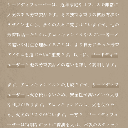
リードディフューザー
は、近年家庭やオフィスで非常に
人気のある芳香製品です。その独特な香りの拡散方法や
デザイン性から、多くの人々に愛されていますが、他の
芳香製品—たとえばアロマキャンドルやスプレー等—と
の違いや利点を理解することは、より自分に合った芳香
アイテムを選ぶために重要です。以下に、
リードディフ
ューザー
と他の芳香製品との違いを詳しく説明します。
まず、アロマキャンドルとの比較ですが、
リードディフ
ューザー
は火を使わないため、安全性が高いという大き
な利点があります。アロマキャンドルは、火を使うた
め、火災のリスクが伴います。一方で、
リードディフュ
ーザー
は特別なポットに香油を入れ、木製のスティック